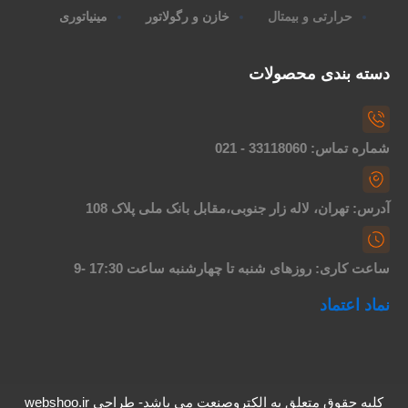
حرارتی و بیمتال
خازن و رگولاتور
مینیاتوری
سته بندی محصولات
اره تماس: 33118060 - 021
درس: تهران، لاله زار جنوبی،مقابل بانک ملی پلاک 108
اعت کاری: روزهای شنبه تا چهارشنبه ساعت 17:30 -9
ماد اعتماد
کلیه حقوق متعلق به الکتروصنعت می باشد- طراحی webshoo.ir