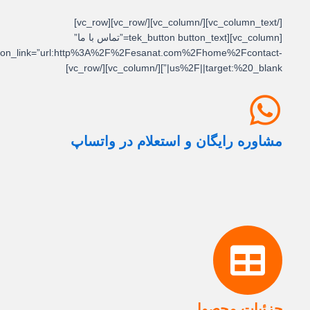
[/vc_column_text][/vc_column][/vc_row][vc_row]
[vc_column][tek_button button_text=”تماس با ما”
button_link=”url:http%3A%2F%2Fesanat.com%2Fhome%2Fcontact-
us%2F||target:%20_blank|”][/vc_column][/vc_row]
مشاوره رایگان و استعلام در واتساپ
جزئیات محصول