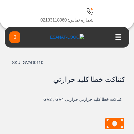
ا
شماره تماس: 02133118060
Main
Menu
SKU:
GVAD0110
کنتاکت خطا کليد حرارتي
کنتاکت خطا کليد حرارتي حرارتی GV2 , GV4