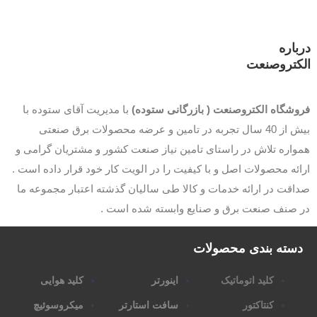
باره
کتروصنعت
وشگاه الکتروصنعت ( بازرگانی ستوده)
با مدیریت آقای ستوده با
بیش از 40 سال تجربه در تامین و عرضه محصولات برق صنعتی
اره تلاش در راستای تامین نیاز صنعت کشور و مشتریان گرامی و
ئه محصولات اصل و با کیفیت را در الویت کار خود قرار داده است .
قت در ارائه خدمات و کالا طی سالیان گذشته اعتبار مجموعه ما
 صنف صنعت برق و صنایع وابسته شده است .
سته بندی محصولات
کلید اتوماتیک
اینورتر
کلید هوایی
کنتاکتور
سافت استارتر
میکروسوئیچ