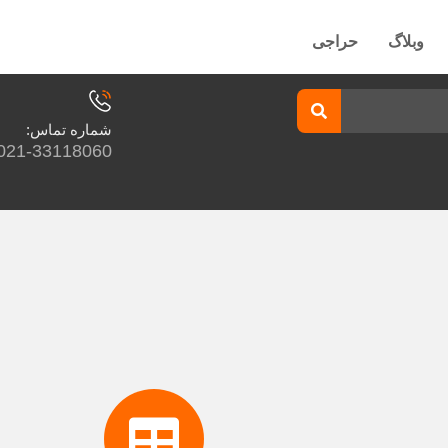
وبلاگ
حراجی
شماره تماس:
021-33118060