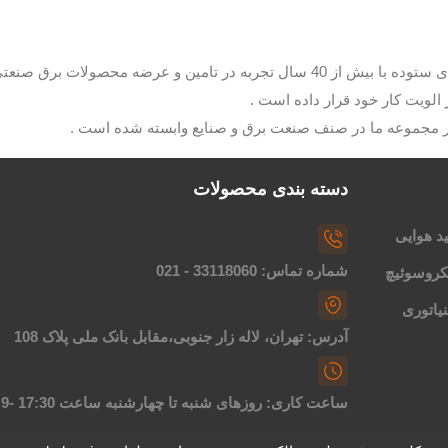
با مدیریت آقای ستوده با بیش از 40 سال تجربه در تامین و عرضه م
الویت کار خود قرار داده است .
ار مجموعه ما در صنف صنعت برق و صنایع وابسته شده است .
دسته بندی محصولات
د هوایی
شماره تماس: 33118060 - 021
کروسوئیچ
یاتوری
آدرس: تهران، لاله زار جنوبی،مقابل بانک ملی پلاک 108
ساعت کاری: روزهای شنبه تا چهارشنبه ساعت 17:30 -9