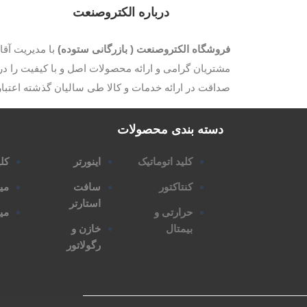
درباره الکتروصنعت
فروشگاه الکتروصنعت ( بازرگانی ستوده)
مشتریان گرامی و ارائه محصولات اصل و با کیفیت را در 
صداقت در ارائه خدمات و کالا طی سالیان گذشته اعتب
دسته بندی محصولات
کلید اتوماتیک
اینورتر
کلی
کنتاکتور
سافت
می
استارتر
حرارتی و
مین
بیمتال
خازن و
رگولاتور