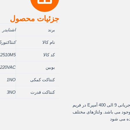
جزئیات محصول
برند
اشنایدر
نام کالا
کنتاکتورE25 آمپر
کد کالا
2510M5
بوبین
220VAC
کنتاکت کمکی
1NO
کنتاکت قدرت
3NO
کنتاکتور های سری E اشنایدر الکتریک فرانسه در رنج جریانی 9 الی 400 آمپرE در فریم
موجود می باشد. ولتاژهای مختلف