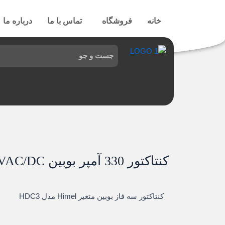
رش
ه
خانه
فروشگاه
تماس با ما
درباره ما
حتوا
کنتاکتور 330 آمپر بوبین 250VAC/DC تا 100 هیمل
کنتاکتور سه فاز بوبین متغیر Himel مدل HDC3