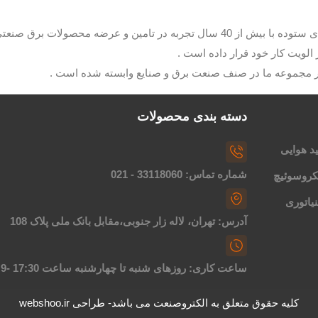
با مدیریت آقای ستوده با بیش از 40 سال تجربه در تامین و عرضه م
الویت کار خود قرار داده است .
ار مجموعه ما در صنف صنعت برق و صنایع وابسته شده است .
دسته بندی محصولات
د هوایی
شماره تماس: 33118060 - 021
کروسوئیچ
یاتوری
آدرس: تهران، لاله زار جنوبی،مقابل بانک ملی پلاک 108
ساعت کاری: روزهای شنبه تا چهارشنبه ساعت 17:30 -9
کلیه حقوق متعلق به الکتروصنعت می باشد- طراحی webshoo.ir