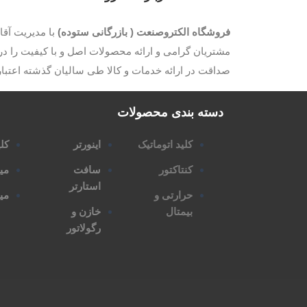
فروشگاه الکتروصنعت ( بازرگانی ستوده)
مشتریان گرامی و ارائه محصولات اصل و با کیفیت را در 
صداقت در ارائه خدمات و کالا طی سالیان گذشته اعتب
دسته بندی محصولات
کلید اتوماتیک
اینورتر
کلی
کنتاکتور
سافت
می
استارتر
حرارتی و
مین
بیمتال
خازن و
رگولاتور