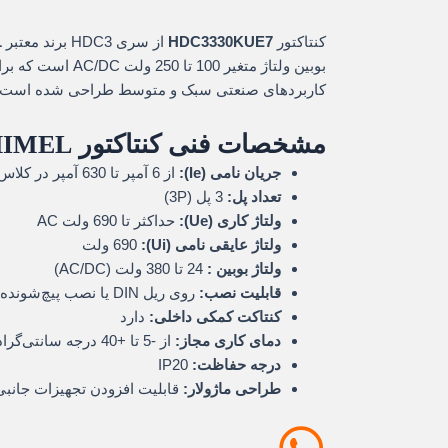
کنتاکتور
HDC3330KUE7
از سری HDC3 برند معتبر
L
بوبین ولتاژ متغیر 100 
کاربردهای صنعتی سبک و متوسط طراحی شده است.
مشخصات فنی کنتاکتور HIMEL سری HDC3
جریان نامی (Ie):
از 6 آمپر تا 630 آمپر در کلاس کاری AC-3
تعداد پل:
3 پل (3P)
ولتاژ کاری (Ue):
حداکثر تا 690 ولت AC
ولتاژ عایقی نامی (Ui):
690 ولت
ولتاژ بوبین :
24 تا 380 ولت (AC/DC)
قابلیت نصب:
روی ریل DIN یا نصب پیچ‌شونده
کنتاکت کمکی داخلی:
دارد
دمای کاری مجاز:
از -5 تا +40 درجه سانتی‌گراد
درجه حفاظت:
IP20
طراحی ماژولار:
قابلیت افزودن تجهیزات جانبی