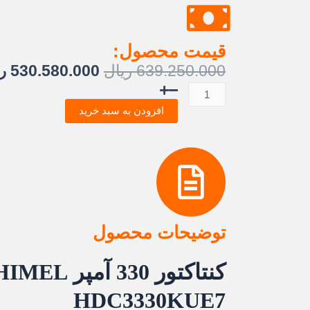
قیمت محصول:
قیمت
639.250.000
ریال
530.580.000
ر
اصلی:
کنتاکتور
50.000
330
افزودن به سبد خرید
بود.
آمپر
بوبین
250VAC/DC
تا
100
هیمل
عدد
توضیحات محصول
کنتاکتور 330 آمپر HIMEL مدل
HDC3330KUE7