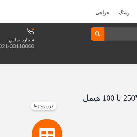
وبلاگ
حراجی
شماره تماس:
021-33118060
فروش‌ویژه!