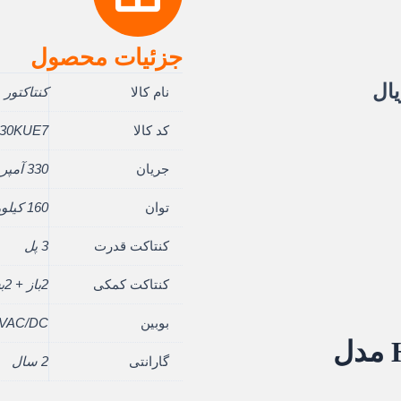
جزئیات محصول
قیمت
یال
نام کالا
کنتاکتور
فعلی:
کد کالا
30KUE7
639.2 ریال
530.580.000 ریال.
جریان
330 آمپر
توان
160 کیلووات
کنتاکت قدرت
3 پل
کنتاکت کمکی
2باز + 2بسته
بوبین
0VAC/DC
گارانتی
2 سال