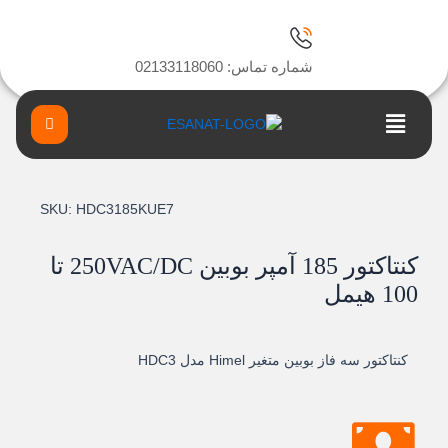
رش
ه
حتوا
شماره تماس: 02133118060
Main
Menu
SKU:
HDC3185KUE7
کنتاکتور 185 آمپر بوبین 250VAC/DC تا
100 هیمل
کنتاکتور سه فاز بوبین متغیر Himel مدل HDC3