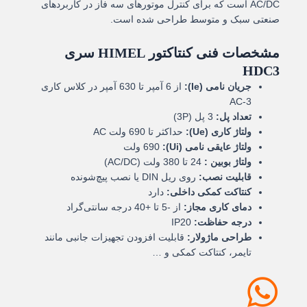
AC/DC است که برای کنترل موتورهای سه فاز در کاربردهای
صنعتی سبک و متوسط طراحی شده است.
مشخصات فنی کنتاکتور HIMEL سری
HDC3
جریان نامی (Ie):
از 6 آمپر تا 630 آمپر در کلاس کاری
AC-3
تعداد پل:
3 پل (3P)
ولتاژ کاری (Ue):
حداکثر تا 690 ولت AC
ولتاژ عایقی نامی (Ui):
690 ولت
ولتاژ بوبین :
24 تا 380 ولت (AC/DC)
قابلیت نصب:
روی ریل DIN یا نصب پیچ‌شونده
کنتاکت کمکی داخلی:
دارد
دمای کاری مجاز:
از -5 تا +40 درجه سانتی‌گراد
درجه حفاظت:
IP20
طراحی ماژولار:
قابلیت افزودن تجهیزات جانبی مانند
تایمر، کنتاکت کمکی و …