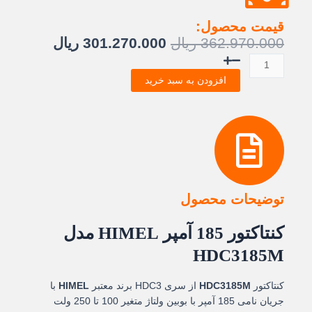
قیمت محصول:
قیمت
قیمت
362.970.000
ریال
301.270.000
ریال
اصلی:
فعلی:
کنتاکتور
362.970.000 ریال
301.270.000
185
افزودن به سبد خرید
بود.
آمپر
بوبین
250VAC/DC
تا
100
هیمل
عدد
توضیحات محصول
کنتاکتور 185 آمپر HIMEL مدل
HDC3185M
کنتاکتور
HDC3185M
از سری HDC3 برند معتبر
HIMEL
با
جریان نامی 185 آمپر با بوبین ولتاژ متغیر 100 تا 250 ولت