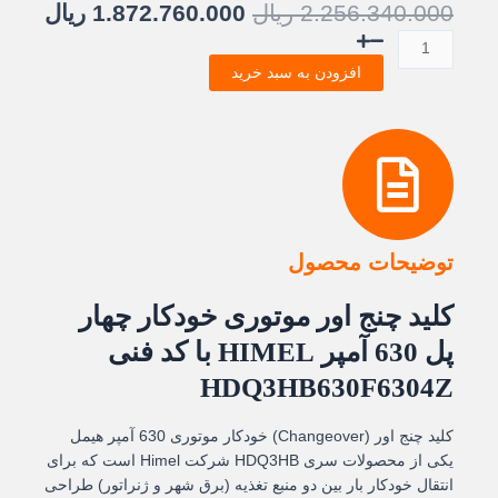
قیمت
قیمت
2.256.340.000
ریال
1.872.760.000
ریال
اصلی:
فعلی
کلید
2.256.340.000 ریال
60.000
چنج
افزودن به سبد خرید
بود.
اور
630
آمپر
موتوری
هیمل
عدد
توضیحات محصول
کلید چنج اور موتوری خودکار چهار
پل 630 آمپر HIMEL با کد فنی
HDQ3HB630F6304Z
کلید چنج اور (Changeover) خودکار موتوری 630 آمپر هیمل
یکی از محصولات سری HDQ3HB شرکت Himel است که برای
انتقال خودکار بار بین دو منبع تغذیه (برق شهر و ژنراتور) طراحی