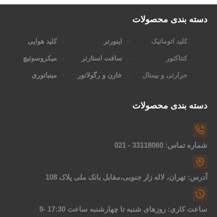
دسته بندی محصولات
کلید اتوماتیک
اینورتر
کلید هوایی
کنتاکتور
سافت استارتر
میکروسوئیچ
حرارتی و بیمتال
خازن و رگولاتور
مینیاتوری
دسته بندی محصولات
شماره تماس: 33118060 - 021
آدرس: تهران، لاله زار جنوبی،مقابل بانک ملی پلاک 108
ساعت کاری: روزهای شنبه تا چهارشنبه ساعت 17:30 -9