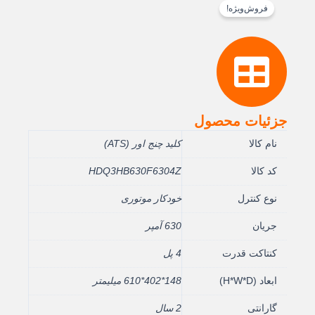
فروش‌ویژه!
جزئیات محصول
نام کالا
کلید چنج اور (ATS)
کد کالا
HDQ3HB630F6304Z
نوع کنترل
خودکار موتوری
جریان
630 آمپر
کنتاکت قدرت
4 پل
ابعاد (H*W*D)
148*402*610 میلیمتر
گارانتی
2 سال