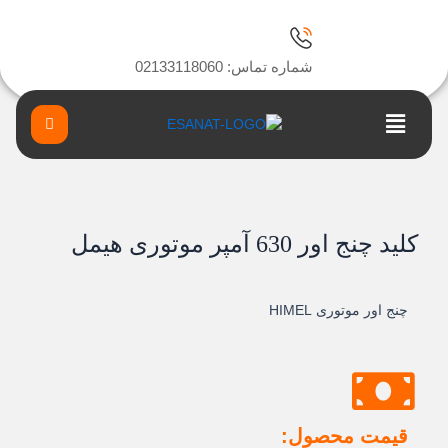
رش
ه
حتوا
شماره تماس: 02133118060
Main
Menu
کلید چنج اور 630 آمپر موتوری هیمل
چنج اور موتوری HIMEL
قیمت محصول: