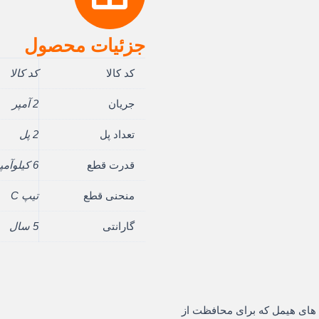
جزئیات محصول
مت
کد کالا
کد کالا
لی:
جریان
2 آمپر
8.060 ریال.
تعداد پل
2 پل
قدرت قطع
6 کیلوآمپر
منحنی قطع
تیپ C
گارانتی
5 سال
از سری HDB3w از مینیاتوری های هیمل که برای محافظت از