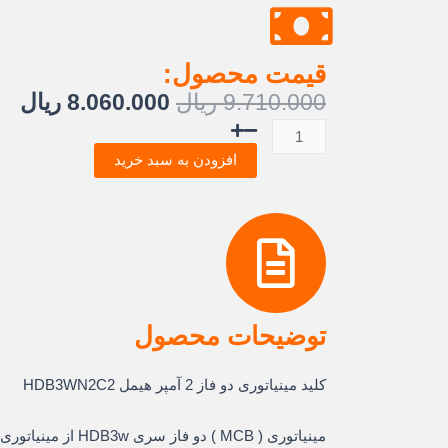
قیمت محصول:
قیمت
قی
9.710.000
ریال
8.060.000
ریال
اصلی:
فع
کلید
9.710.000 ریال
.000
مینیاتوری
افزودن به سبد خرید
بود.
دو
پل
2
آمپر
6KA
تیپ
C
توضیحات محصول
هیمل
عدد
کلید مینیاتوری دو فاز 2 آمپر هیمل HDB3WN2C2
مینیاتوری ( MCB ) دو ف