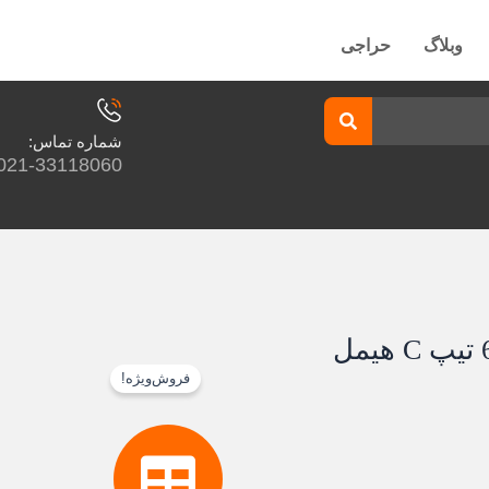
وبلاگ
حراجی
شماره تماس:
021-33118060
فروش‌ویژه!