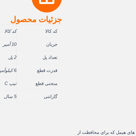
جزئیات محصول
مت
کد کالا
کد کالا
لی:
جریان
10 آمپر
8.060 ریال.
تعداد پل
2 پل
قدرت قطع
6 کیلوآمپر
منحنی قطع
تیپ C
گارانتی
5 سال
از سری HDB3w از مینیاتوری های هیمل که برای محافظت از