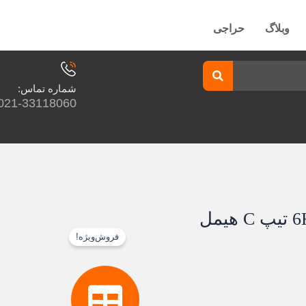
وبلاگ
حراجی
شماره تماس:
021-33118060
فروش‌ویژه!