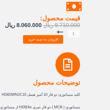
قیمت محصول:
قیمت
قی
9.710.000
ریال
8.060.000
ریال
اصلی:
فع
کلید
9.710.000 ریال
.000
مینیاتوری
افزودن به سبد خرید
بود.
دو
پل
10
آمپر
6KA
تیپ
C
توضیحات محصول
هیمل
عدد
کلید مینیاتوری دو فاز 10 آمپر هیمل HDB3WN2C10
مینیاتوری ( MCB ) دو ف