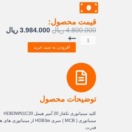
قیمت محصول:
قیمت
قی
4.800.000
ریال
3.984.000
ریال
اصلی:
فع
کلید
4.800.000 ریال
.000
مینیاتوری
افزودن به سبد خرید
بود.
تک
پل
20
آمپر
6KA
تیپ
C
توضیحات محصول
هیمل
عدد
کلید مینیاتوری تکفاز 20 آمپر هیمل HDB3WN1C20
مینیاتوری ( MCB ) سری HDB3w 
قدرت