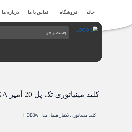
رش
ه
خانه
فروشگاه
تماس با ما
درباره ما
حتوا
کلید مینیاتوری تک پل 20 آمپر 6KA تیپ C هیمل
کلید مینیاتوری تکفاز هیمل مدل HDB3w