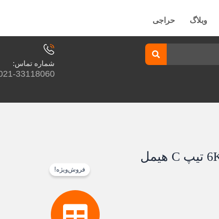
وبلاگ
حراجی
شماره تماس:
021-33118060
فروش‌ویژه!