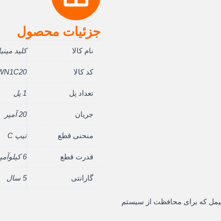
جزئیات محصول
مت
نام کالا
کلید مینی
لی:
کد کالا
WN1C20
3.984 ریال.
تعداد پل
1 پل
جریان
20 آمپر
منحنی قطع
تیپ C
قدرت قطع
6 کیلوآمپر
گارانتی
5 سال
از مینیاتوری های هیمل که برای محافظت از سیستم