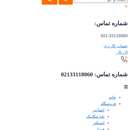
شماره تماس:
021-33118060
حساب کاربری
0
ریال
شماره تماس: 02133118060
خانه
فروشگاه
اشنایدر
تله مکانیک
اسپکتر
هیمل