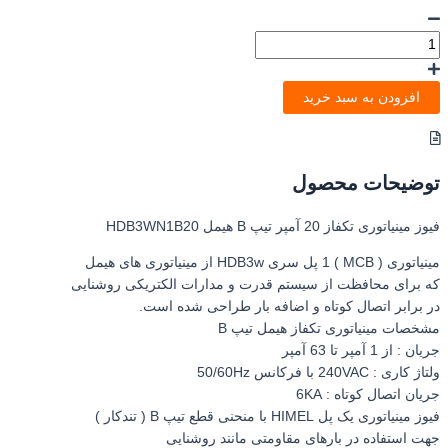
افزودن به سبد خرید
توضیحات محصول
فیوز مینیاتوری تکفاز 20 آمپر تیپ B هیمل HDB3WN1B20
مینیاتوری ( MCB ) 1 پل سری HDB3w از مینیاتوری های هیمل
که برای محافظت از سیستم قدرت و مدارات الکتریکی روشنایی
در برابر اتصال کوتاه و اضافه بار طراحی شده است.
مشخصات مینیاتوری تکفاز هیمل تیپ B
جریان : از 1 آمپر تا 63 آمپر
ولتاژ کاری : 240VAC با فرکانس 50/60Hz
جریان اتصال کوتاه : 6KA
فیوز مینیاتوری یک پل HIMEL با منحنی قطع تیپ B ( تندکار )
جهت استفاده در بارهای مقاومتی مانند روشنایی