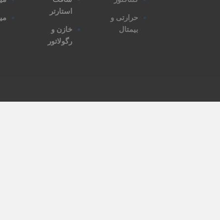
استارتر
حرارتی و
مین
بیمتال
خازن و
رگولاتور