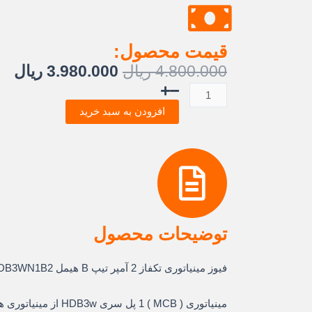
قیمت محصول:
قیمت
قی
4.800.000
ریال
3.980.000
ریال
اصلی:
فع
کلید
4.800.000 ریال
.000
مینیاتوری
افزودن به سبد خرید
بود.
تک
پل
2
آمپر
6KA
تیپ
B
توضیحات محصول
هیمل
عدد
فیوز مینیاتوری تکفاز 2 آمپر تیپ B هیمل HDB3WN1B2
مینیاتوری ( MCB ) 1 پل سری HDB3w از مینیاتوری های هیمل