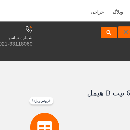
وبلاگ
حراجی
شماره تماس:
021-33118060
فروش‌ویژه!