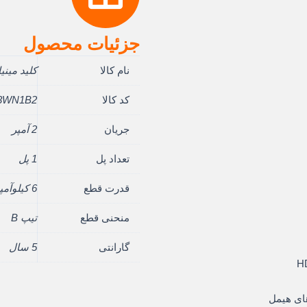
جزئیات محصول
مت
نام کالا
کلید مینی
لی:
کد کالا
3WN1B2
3.980 ریال.
جریان
2 آمپر
تعداد پل
1 پل
قدرت قطع
6 کیلوآمپر
منحنی قطع
تیپ B
گارانتی
5 سال