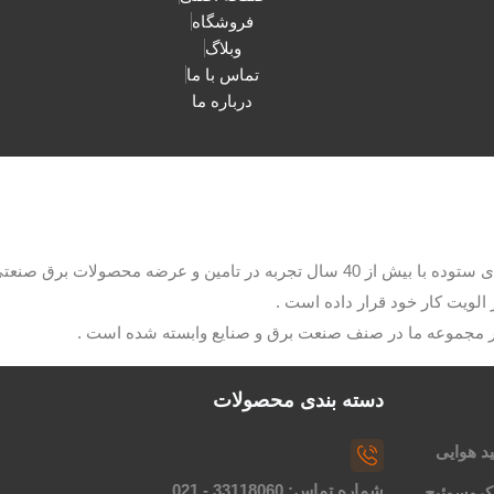
فروشگاه
وبلاگ
تماس با ما
درباره ما
با مدیریت آقای ستوده با بیش از 40 سال تجربه در تامین و عرضه م
الویت کار خود قرار داده است .
ار مجموعه ما در صنف صنعت برق و صنایع وابسته شده است .
دسته بندی محصولات
د هوایی
شماره تماس: 33118060 - 021
کروسوئیچ