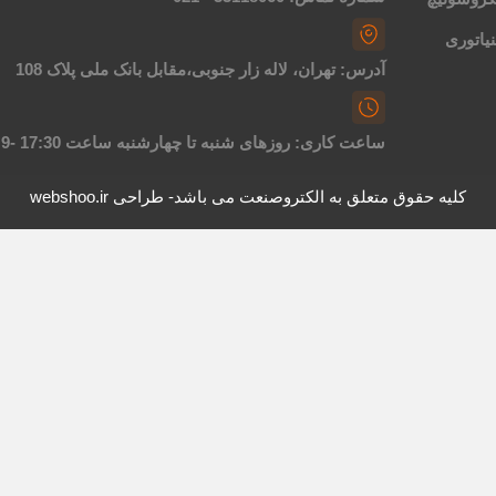
یاتوری
آدرس: تهران، لاله زار جنوبی،مقابل بانک ملی پلاک 108
ساعت کاری: روزهای شنبه تا چهارشنبه ساعت 17:30 -9
کلیه حقوق متعلق به الکتروصنعت می باشد- طراحی webshoo.ir