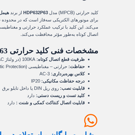
کلید حرارتی (MPCB) مدل
HDP632P63
از برند
هیمل (mel
می‌کند. این کلید با ترکیب عملکرد حرارتی و مغناطیسی، 
اتصال کوتاه به‌طور مؤثر محافظت می‌کند.
مشخصات فنی کلید حرارتی Himel
63
ظرفیت قطع اتصال کوتاه:
100KA (در ولتاژ 400V AC)
حفاظت:
حرارتی – مغناطیسی (Thermal Magnetic Protection)
کلاس بهره‌برداری:
AC-3
درجه حفاظت مکانیکی:
IP20
قابلیت نصب:
روی ریل DIN یا داخل تابلو برق
کلید تست و ریست دستی:
دارد
قابلیت اتصال کنتاکت کمکی و شنت :
دارد