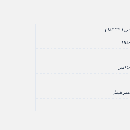
 MPCB )
HDP