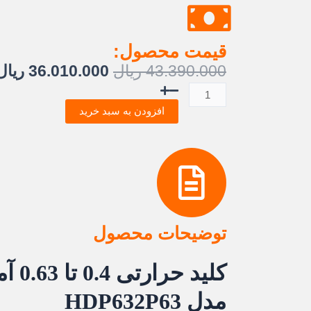
قیمت محصول:
قیمت
43.390.000
ریال
36.010.000
ریال
اصلی:
کلید
43.390.000 ریا
حرارتی
افزودن به سبد خرید
بود.
0/4
تا
0/63
آمپر
هیمل
عدد
توضیحات محصول
مدل HDP632P63