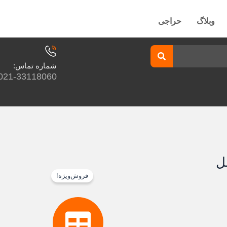
وبلاگ
حراجی
شماره تماس:
021-33118060
فروش‌ویژه!