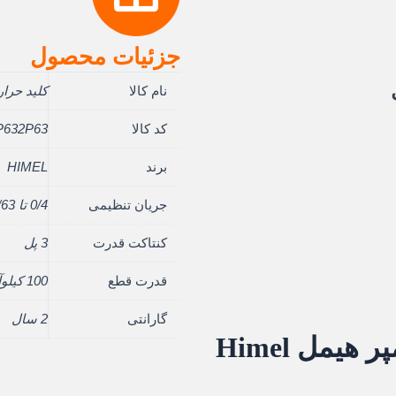
جزئیات محصول
قیمت
نام کالا
کلید حرارتی (
فعلی:
کد کالا
632P63
ل
36.010.000 ریال.
برند
HIMEL
جریان تنظیمی
0/4 تا 0/63 آمپر
کنتاکت قدرت
3 پل
قدرت قطع
100 کیلوآمپر هیمل
گارانتی
2 سال
کلید حرارتی 0.4 تا 0.63 آمپر هیمل Himel