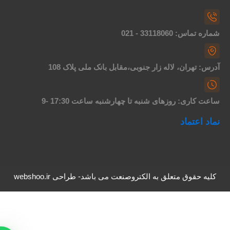
اره تماس: 33118060 - 021
درس: تهران، لاله زار جنوبی،مقابل بانک ملی پلاک 108
اعت کاری: روزهای شنبه تا چهارشنبه ساعت 17:30 -9
ماد اعتماد
کلیه حقوق متعلق به الکتروصنعت می باشد- طراحی webshoo.ir