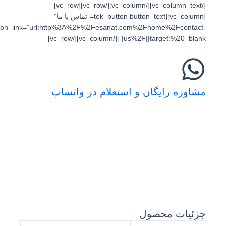
[/vc_column_text][/vc_column][/vc_row][vc_row]
[vc_column][tek_button button_text=”تماس با ما”
button_link=”url:http%3A%2F%2Fesanat.com%2Fhome%2Fcontact-
us%2F||target:%20_blank|”][/vc_column][/vc_row]
مشاوره رایگان و استعلام در واتساپ
جزئیات محصول