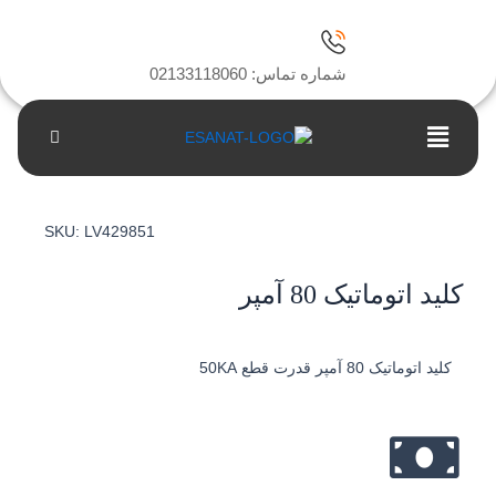
ا
شماره تماس: 02133118060
Main
Menu
SKU:
LV429851
کلید اتوماتیک 80 آمپر
کلید اتوماتیک 80 آمپر قدرت قطع 50KA