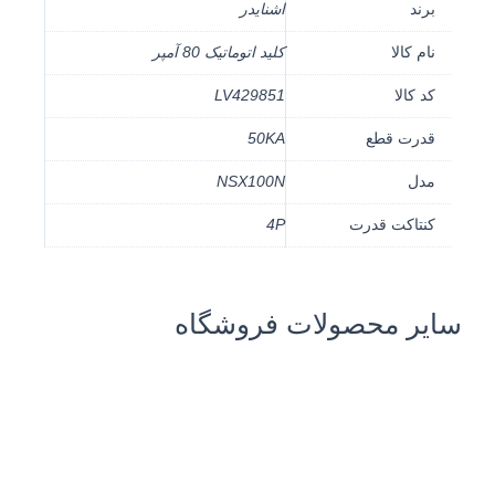
برند
اشنایدر
نام کالا
کلید اتوماتیک 80 آمپر
کد کالا
LV429851
قدرت قطع
50KA
مدل
NSX100N
کنتاکت قدرت
4P
سایر محصولات فروشگاه