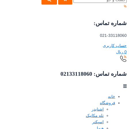
شماره تماس:
021-33118060
حساب کاربری
0
ریال
شماره تماس: 02133118060
خانه
فروشگاه
اشنایدر
تله مکانیک
اسپکتر
هیمل