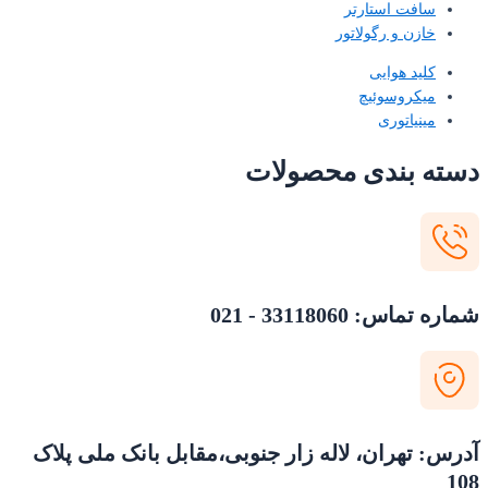
سافت استارتر
خازن و رگولاتور
کلید هوایی
میکروسوئیچ
مینیاتوری
دسته بندی محصولات
شماره تماس: 33118060 - 021
آدرس: تهران، لاله زار جنوبی،مقابل بانک ملی پلاک
108