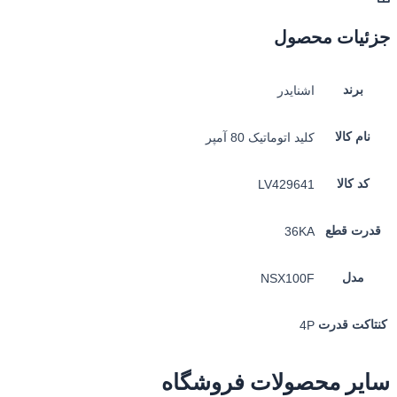
جزئیات محصول
برند
اشنایدر
نام کالا
کلید اتوماتیک 80 آمپر
کد کالا
LV429641
قدرت قطع
36KA
مدل
NSX100F
کنتاکت قدرت
4P
سایر محصولات فروشگاه