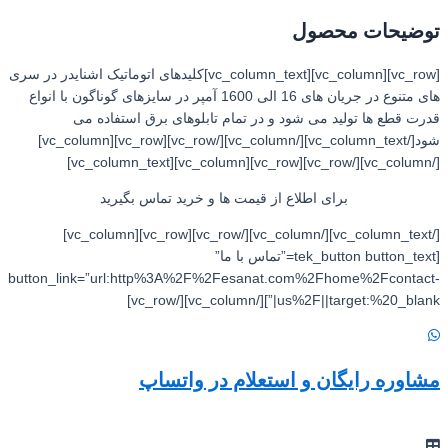
توضیحات محصول
[vc_row][vc_column][vc_column_text]کلیدهای اتوماتیک اشنایدر در سری
های متنوع در جریان های 16 الی 1600 آمپر در سایزهای گوناگون با انواع
قدرت قطع ها تولید می شود و در تمام تابلوهای برق استفاده می
شود[/vc_column_text][/vc_column][/vc_row][vc_row][vc_column]
[/vc_column][/vc_row][vc_row][vc_column][vc_column_text]
برای اطلاع از قیمت ها و خرید تماس بگیرید
[/vc_column_text][/vc_column][/vc_row][vc_row][vc_column]
[tek_button button_text=”تماس با ما”
button_link=”url:http%3A%2F%2Fesanat.com%2Fhome%2Fcontact-
us%2F||target:%20_blank|”][/vc_column][/vc_row]
مشاوره رایگان و استعلام در واتساپ