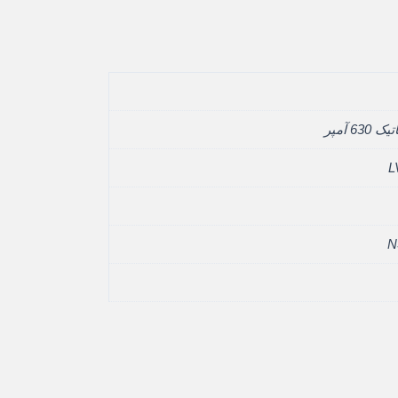
63 آمپر
L
N