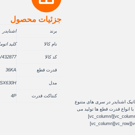
جزئیات محصول
برند
اشنایدر
نام کالا
کلید اتوماتیک 0
کد کالا
V432877
قدرت قطع
36KA
مدل
SX630H
کنتاکت قدرت
4P
vc_row][vc_]کلیدهای اتوماتیک اشنایدر در سری های متنوع
زهای گوناگون با انواع قدرت قطع ها تولید می
شود و در تمام تابلوهای برق استفاده می شود[/vc_column_text][/vc_column]
[/vc_row][vc_row][vc_column][/vc_column][/vc_row][vc_row][vc_column]