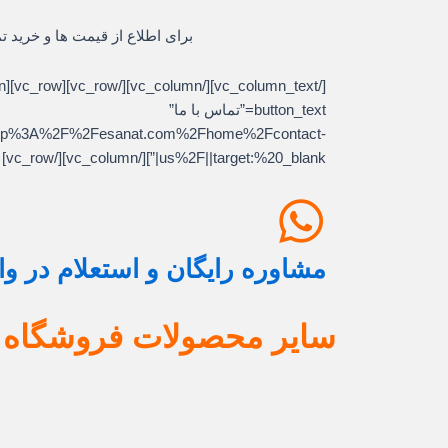
برای اطلاع از قیمت ها و خرید ت
button_text=”تماس با ما”
l:http%3A%2F%2Fesanat.com%2Fhome%2Fcontact-
us%2F||target:%20_blank|”][/vc_column][/vc_row]
مشاوره رایگان و استعلام در و
سایر محصولات فروشگاه