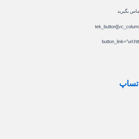
ماس بگیرید
[/vc_column_text][/vc_column][/vc_row][vc_row][vc_column][tek_button
button_link=”ur
اتساپ