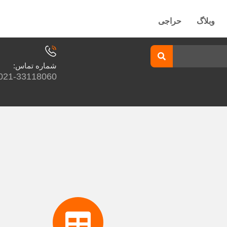
وبلاگ
حراجی
شماره تماس:
021-33118060