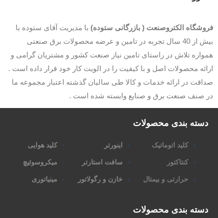
وشگاه الکتروصنعت ( بازرگانی ستوده)
با مدیریت آقای ستوده با
بیش از 40 سال تجربه در تامین و عرضه محصولات برق صنعتی
اره تلاش در راستای تامین نیاز صنعت کشور و مشتریان گرامی و
ئه محصولات اصل و با کیفیت را در الویت کار خود قرار داده است .
قت در ارائه خدمات و کالا طی سالیان گذشته اعتبار مجموعه ما
 صنف صنعت برق و صنایع وابسته شده است .
سته بندی محصولات
کلید اتوماتیک
اینورتر
کلید هوایی
کنتاکتور
سافت استارتر
میکروسوئیچ
حرارتی و بیمتال
خازن و رگولاتور
مینیاتوری
سته بندی محصولات