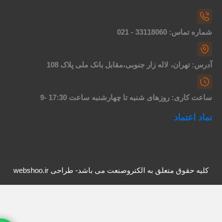
اره تماس: 33118060 - 021
درس: تهران، لاله زار جنوبی،مقابل بانک ملی پلاک 108
اعت کاری: روزهای شنبه تا چهارشنبه ساعت 17:30 -9
ماد اعتماد
کلیه حقوق متعلق به الکتروصنعت می باشد- طراحی webshoo.ir