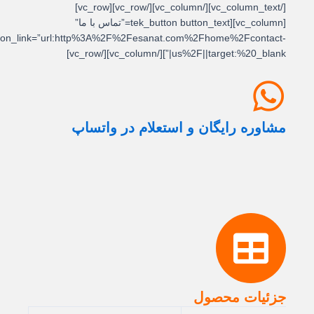
[/vc_column_text][/vc_column][/vc_row][vc_row]
[vc_column][tek_button button_text=”تماس با ما”
button_link=”url:http%3A%2F%2Fesanat.com%2Fhome%2Fcontact-
us%2F||target:%20_blank|”][/vc_column][/vc_row]
مشاوره رایگان و استعلام در واتساپ
جزئیات محصول