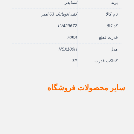
برند
اشنایدر
نام کالا
کلید اتوماتیک 63 آمپر
کد کالا
LV429672
قدرت قطع
70KA
مدل
NSX100H
کنتاکت قدرت
3P
سایر محصولات فروشگاه