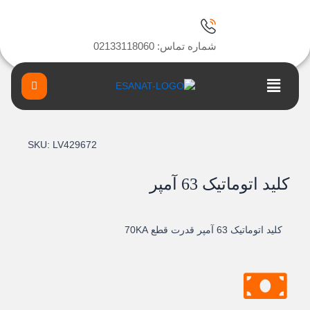
ا
شماره تماس: 02133118060
Main
Menu
SKU:
LV429672
کلید اتوماتیک 63 آمپر
کلید اتوماتیک 63 آمپر قدرت قطع 70KA