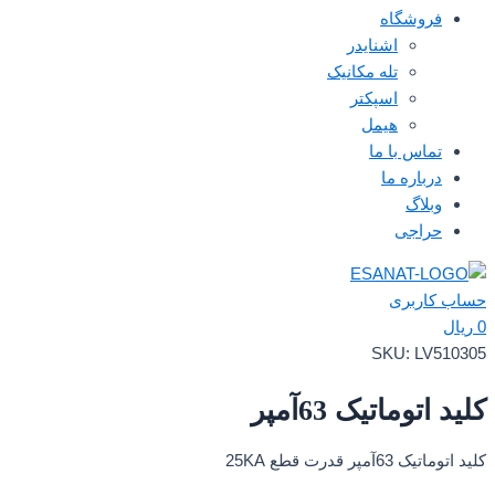
فروشگاه
اشنایدر
تله مکانیک
اسپکتر
هیمل
تماس با ما
درباره ما
وبلاگ
حراجی
حساب کاربری
0
ریال
SKU:
LV510305
کلید اتوماتیک 63آمپر
کلید اتوماتیک 63آمپر قدرت قطع 25KA