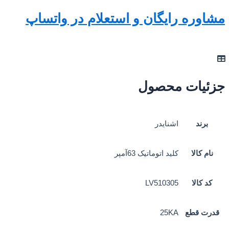
مشاوره رایگان و استعلام در واتساپ
جزئیات محصول
برند
اشنایدر
نام کالا
کلید اتوماتیک 63آمپر
کد کالا
LV510305
قدرت قطع
25KA