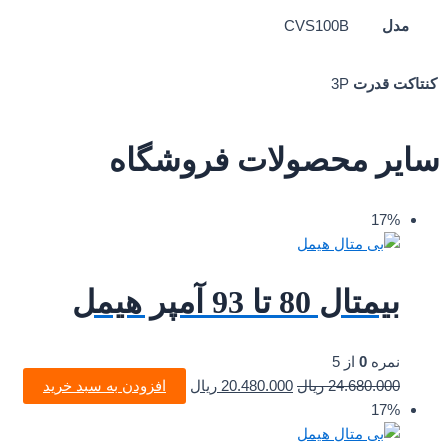
مدل
CVS100B
کنتاکت قدرت
3P
سایر محصولات فروشگاه
17%
بیمتال 80 تا 93 آمپر هیمل
نمره
0
از 5
24.680.000
ریال
20.480.000
ریال
افزودن به سبد خرید
17%