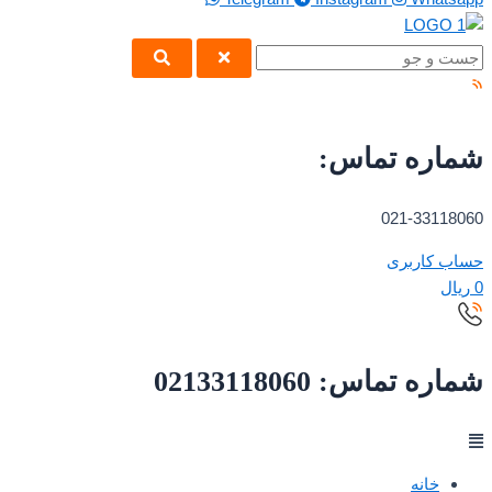
شماره تماس:
021-33118060
حساب کاربری
0
ریال
شماره تماس: 02133118060
خانه