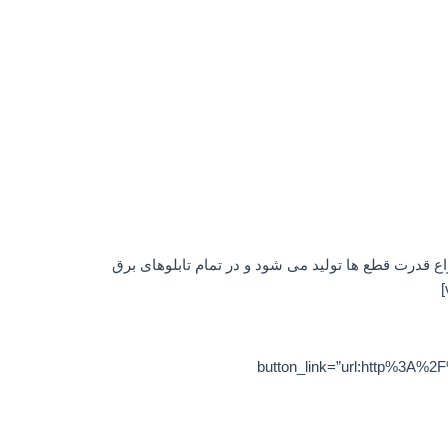
های متنوع در جریان های 16 الی 1600 آمپر در سایزهای گوناگون با انواع قدرت قطع ها تولید می شود و در تمام تابلوهای برق
با ما” button_link=”url:http%3A%2F%2Fesanat.com%2Fhome%2Fcontact-