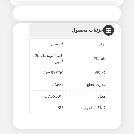
جزئیات محصول
برند
اشنایدر
کلید اتوماتیک 600
نام کالا
آمپر
کد کالا
LV563316
قدرت قطع
50KA
مدل
CVS630F
کنتاکت قدرت
3P