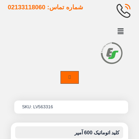
شماره تماس: 02133118060
M
SKU:
LV563316
وماتیک 600 آمپر