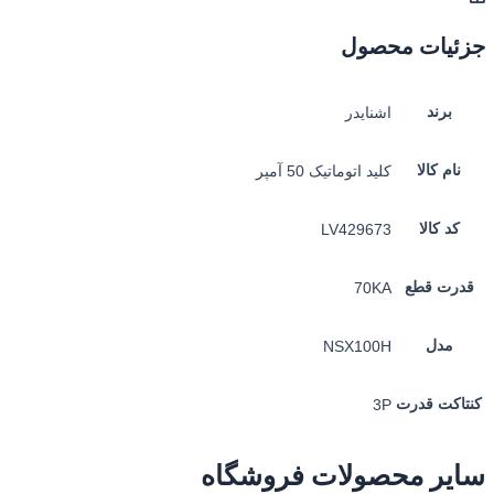
جزئیات محصول
برند
اشنایدر
نام کالا
کلید اتوماتیک 50 آمپر
کد کالا
LV429673
قدرت قطع
70KA
مدل
NSX100H
کنتاکت قدرت
3P
سایر محصولات فروشگاه