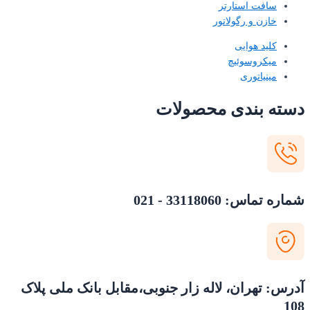
سافت استارتر
خازن و رگولاتور
کلید هوایی
میکروسوئیچ
مینیاتوری
دسته بندی محصولات
شماره تماس: 33118060 - 021
آدرس: تهران، لاله زار جنوبی،مقابل بانک ملی پلاک
108