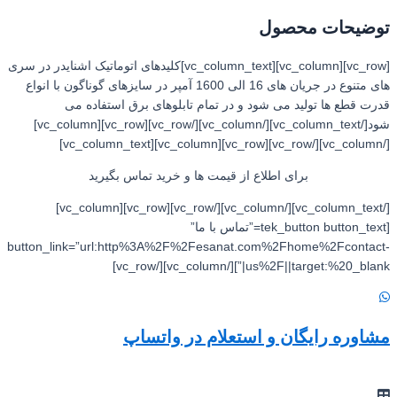
توضیحات محصول
[vc_row][vc_column][vc_column_text]کلیدهای اتوماتیک اشنایدر در سری
های متنوع در جریان های 16 الی 1600 آمپر در سایزهای گوناگون با انواع
قدرت قطع ها تولید می شود و در تمام تابلوهای برق استفاده می
شود[/vc_column_text][/vc_column][/vc_row][vc_row][vc_column]
[/vc_column][/vc_row][vc_row][vc_column][vc_column_text]
برای اطلاع از قیمت ها و خرید تماس بگیرید
[/vc_column_text][/vc_column][/vc_row][vc_row][vc_column]
[tek_button button_text=”تماس با ما”
button_link=”url:http%3A%2F%2Fesanat.com%2Fhome%2Fcontact-
us%2F||target:%20_blank|”][/vc_column][/vc_row]
مشاوره رایگان و استعلام در واتساپ