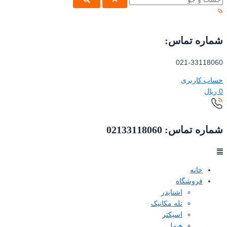
شماره تماس:
021-33118060
حساب کاربری
0
ریال
شماره تماس: 02133118060
خانه
فروشگاه
اشنایدر
تله مکانیک
اسپکتر
هیمل