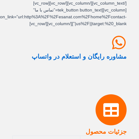
[/vc_column_text][/vc_column][/vc_row][vc_row]
[vc_column][tek_button button_text=”تماس با ما”
button_link=”url:http%3A%2F%2Fesanat.com%2Fhome%2Fcontact-
us%2F||target:%20_blank|”][/vc_column][/vc_row]
مشاوره رایگان و استعلام در واتساپ
جزئیات محصول