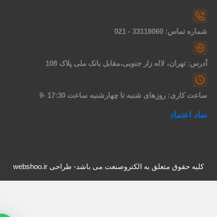
اره تماس: 33118060 - 021
درس: تهران، لاله زار جنوبی،مقابل بانک ملی پلاک 108
اعت کاری: روزهای شنبه تا چهارشنبه ساعت 17:30 -9
ماد اعتماد
کلیه حقوق متعلق به الکتروصنعت می باشد- طراحی webshoo.ir