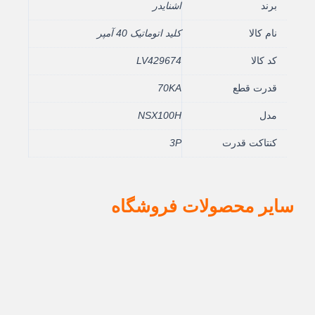
برند
اشنایدر
نام کالا
کلید اتوماتیک 40 آمپر
کد کالا
LV429674
قدرت قطع
70KA
مدل
NSX100H
کنتاکت قدرت
3P
سایر محصولات فروشگاه