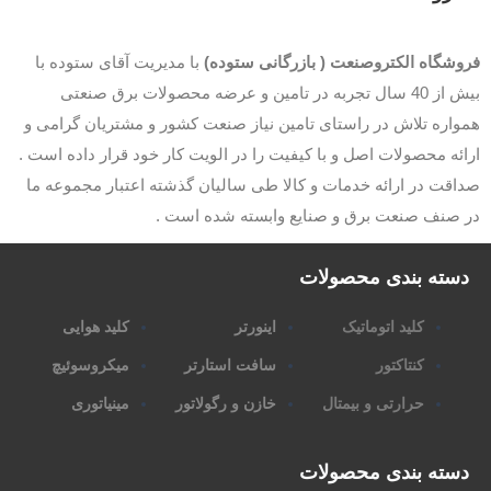
وشگاه الکتروصنعت ( بازرگانی ستوده)
با مدیریت آقای ستوده با
بیش از 40 سال تجربه در تامین و عرضه محصولات برق صنعتی
اره تلاش در راستای تامین نیاز صنعت کشور و مشتریان گرامی و
ئه محصولات اصل و با کیفیت را در الویت کار خود قرار داده است .
قت در ارائه خدمات و کالا طی سالیان گذشته اعتبار مجموعه ما
 صنف صنعت برق و صنایع وابسته شده است .
سته بندی محصولات
کلید اتوماتیک
اینورتر
کلید هوایی
کنتاکتور
سافت استارتر
میکروسوئیچ
حرارتی و بیمتال
خازن و رگولاتور
مینیاتوری
سته بندی محصولات