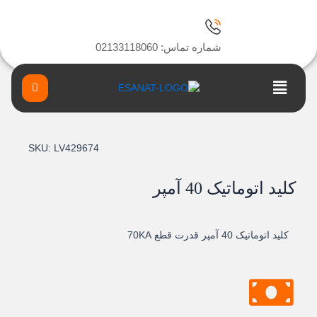
ا
شماره تماس: 02133118060
Main
Menu
SKU:
LV429674
کلید اتوماتیک 40 آمپر
کلید اتوماتیک 40 آمپر قدرت قطع 70KA