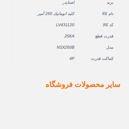
برند
اشنایدر
نام کالا
کلید اتوماتیک 250 آمپر
کد کالا
LV431120
قدرت قطع
25KA
مدل
NSX250B
کنتاکت قدرت
4P
سایر محصولات فروشگاه