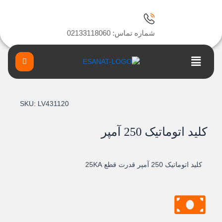
ا
شماره تماس: 02133118060
Main
Menu
SKU:
LV431120
کلید اتوماتیک 250 آمپر
کلید اتوماتیک 250 آمپر قدرت قطع 25KA