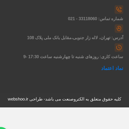
اره تماس: 33118060 - 021
درس: تهران، لاله زار جنوبی،مقابل بانک ملی پلاک 108
اعت کاری: روزهای شنبه تا چهارشنبه ساعت 17:30 -9
ماد اعتماد
کلیه حقوق متعلق به الکتروصنعت می باشد- طراحی webshoo.ir