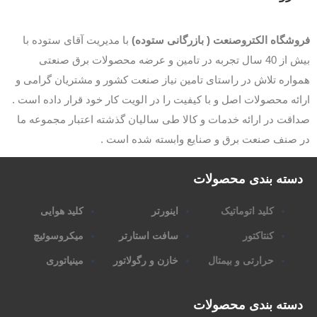
وشگاه الکتروصنعت ( بازرگانی ستوده)
با مدیریت آقای ستوده با
بیش از 40 سال تجربه در تامین و عرضه محصولات برق صنعتی
اره تلاش در راستای تامین نیاز صنعت کشور و مشتریان گرامی و
ئه محصولات اصل و با کیفیت را در الویت کار خود قرار داده است .
قت در ارائه خدمات و کالا طی سالیان گذشته اعتبار مجموعه ما
 صنف صنعت برق و صنایع وابسته شده است .
سته بندی محصولات
کلید اتوماتیک
اینورتر
کلید هوایی
کنتاکتور
سافت استارتر
میکروسوئیچ
حرارتی و بیمتال
خازن و رگولاتور
مینیاتوری
سته بندی محصولات