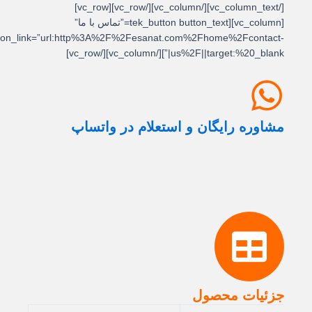
[/vc_column_text][/vc_column][/vc_row][vc_row]
[vc_column][tek_button button_text=”تماس با ما”
button_link=”url:http%3A%2F%2Fesanat.com%2Fhome%2Fcontact-
us%2F||target:%20_blank|”][/vc_column][/vc_row]
مشاوره رایگان و استعلام در واتساپ
جزئیات محصول