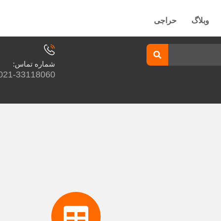
وبلاگ
حراجی
شماره تماس:
021-33118060