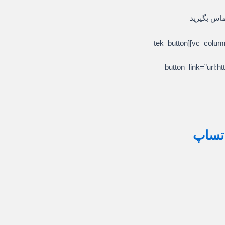
ماس بگیرید
[/vc_column_text][/vc_column][/vc_row][vc_row][vc_column][tek_button
button_link=”ur
اتساپ