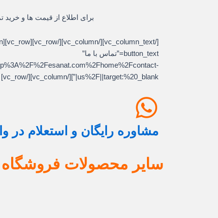
برای اطلاع از قیمت ها و خرید ت
button_text=”تماس با ما”
l:http%3A%2F%2Fesanat.com%2Fhome%2Fcontact-
us%2F||target:%20_blank|”][/vc_column][/vc_row]
مشاوره رایگان و استعلام در و
سایر محصولات فروشگاه