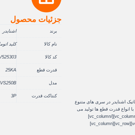
جزئیات محصول
برند
اشنایدر
نام کالا
کلید اتوماتیک 
کد کالا
V525303
قدرت قطع
25KA
مدل
VS250B
کنتاکت قدرت
3P
vc_row][vc_]کلیدهای اتوماتیک اشنایدر در سری های متنوع
زهای گوناگون با انواع قدرت قطع ها تولید می
شود و در تمام تابلوهای برق استفاده می شود[/vc_column_text][/vc_column]
[/vc_row][vc_row][vc_column][/vc_column][/vc_row][vc_row][vc_column]