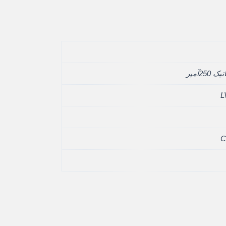
250آمپر
L
C