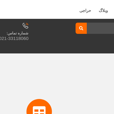
وبلاگ
حراجی
شماره تماس:
021-33118060