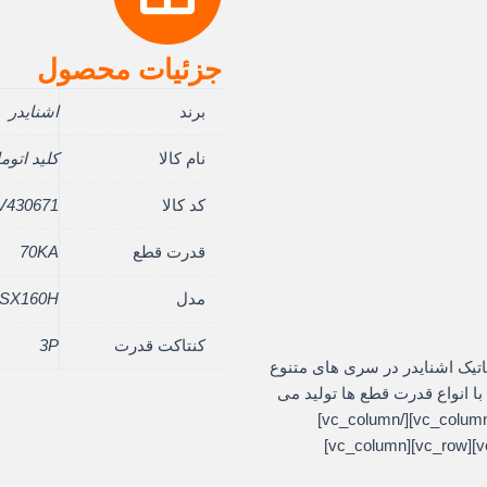
جزئیات محصول
برند
اشنایدر
نام کالا
کلید اتوماتیک 5
کد کالا
V430671
قدرت قطع
70KA
مدل
SX160H
کنتاکت قدرت
3P
vc_row][vc_]کلیدهای اتوماتیک اشنایدر در سری های متنوع
زهای گوناگون با انواع قدرت قطع ها تولید می
شود و در تمام تابلوهای برق استفاده می شود[/vc_column_text][/vc_column]
[/vc_row][vc_row][vc_column][/vc_column][/vc_row][vc_row][vc_column]