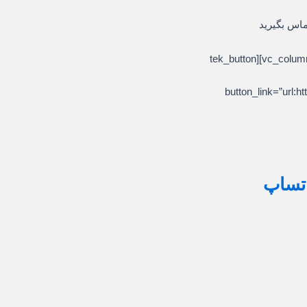
ماس بگیرید
[/vc_column_text][/vc_column][/vc_row][vc_row][vc_column][tek_button
button_link=”ur
اتساپ