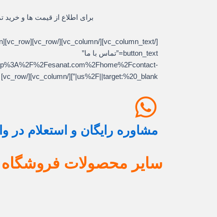
برای اطلاع از قیمت ها و خرید ت
button_text=”تماس با ما”
l:http%3A%2F%2Fesanat.com%2Fhome%2Fcontact-
us%2F||target:%20_blank|”][/vc_column][/vc_row]
مشاوره رایگان و استعلام در و
سایر محصولات فروشگاه