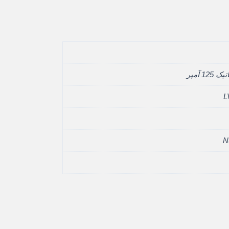
12 آمپر
L
N