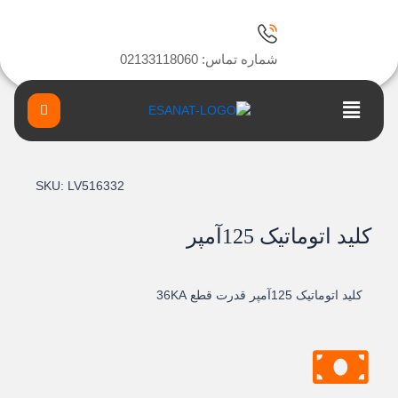
ا
شماره تماس: 02133118060
Main
Menu
SKU:
LV516332
کلید اتوماتیک 125آمپر
کلید اتوماتیک 125آمپر قدرت قطع 36KA