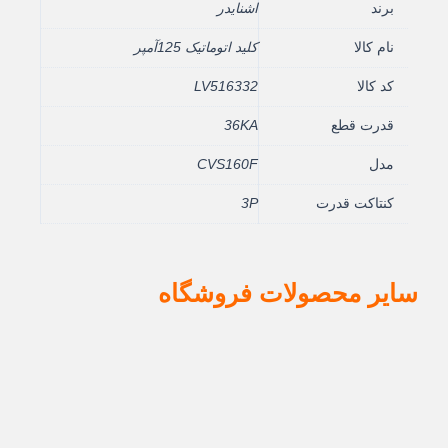
برند
اشنایدر
نام کالا
کلید اتوماتیک 125آمپر
کد کالا
LV516332
قدرت قطع
36KA
مدل
CVS160F
کنتاکت قدرت
3P
سایر محصولات فروشگاه