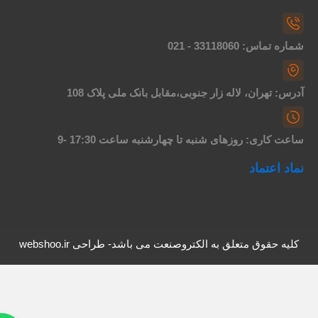
اره تماس: 33118060 - 021
درس: تهران، لاله زار جنوبی،مقابل بانک ملی پلاک 108
اعت کاری: روزهای شنبه تا چهارشنبه ساعت 17:30 -9
ماد اعتماد
کلیه حقوق متعلق به الکتروصنعت می باشد- طراحی webshoo.ir