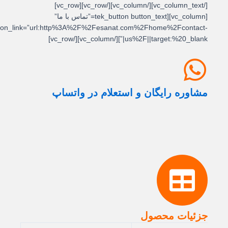
[/vc_column_text][/vc_column][/vc_row][vc_row]
[vc_column][tek_button button_text=”تماس با ما”
button_link=”url:http%3A%2F%2Fesanat.com%2Fhome%2Fcontact-
us%2F||target:%20_blank|”][/vc_column][/vc_row]
مشاوره رایگان و استعلام در واتساپ
جزئیات محصول