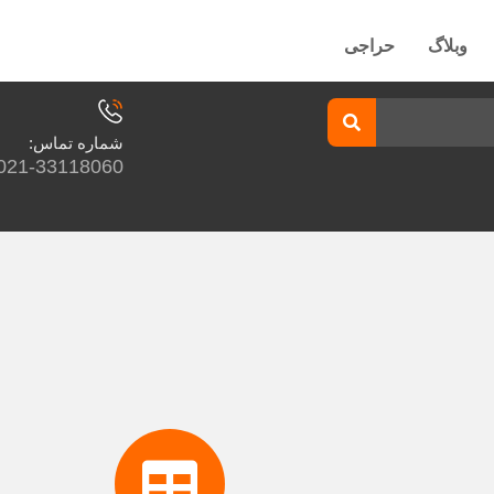
وبلاگ
حراجی
شماره تماس:
021-33118060