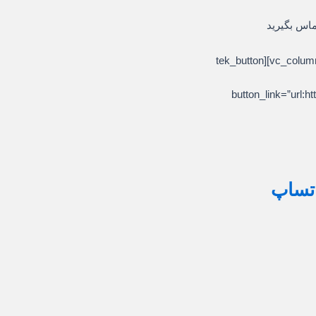
ماس بگیرید
[/vc_column_text][/vc_column][/vc_row][vc_row][vc_column][tek_button
button_link=”ur
اتساپ