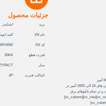
جزئیات محصول
برند
اشنایدر
نام کالا
کلید اتوماتی
کد کالا
00H3060
قدرت قطع
30KA
مدل
ZYPACT
کنتاکت قدرت
3P
کلیدهای اتوماتیک اشنایدر در سری های متنوع در جریان های 16 الی 1600 آمپر در
و در تمام تابلوهای برق
استفاده می شود[/vc_column_text][/vc_column][/vc_row][vc_row][vc_column]