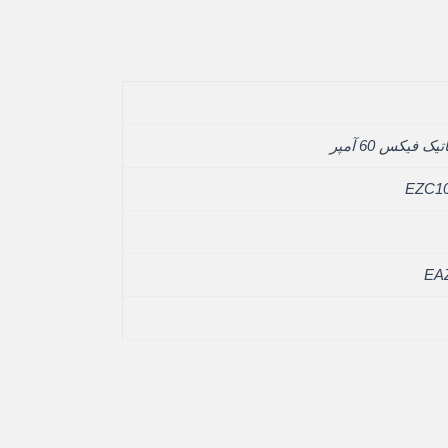
ک فيکس 60 آمپر
EZC1
EA