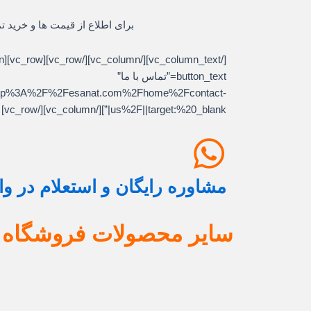
برای اطلاع از قیمت ها و خرید ت
button_text=”تماس با ما”
l:http%3A%2F%2Fesanat.com%2Fhome%2Fcontact-
us%2F||target:%20_blank|”][/vc_column][/vc_row]
مشاوره رایگان و استعلام در و
سایر محصولات فروشگاه