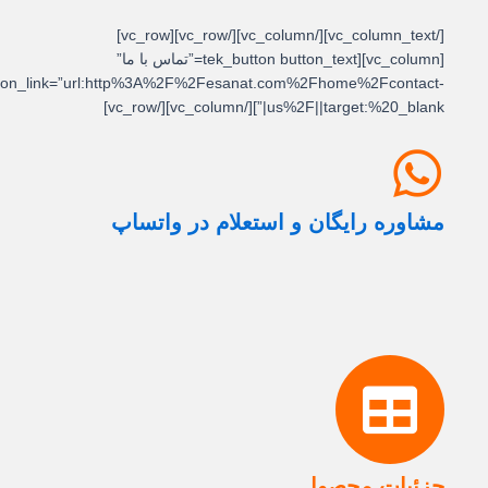
[/vc_column_text][/vc_column][/vc_row][vc_row]
[vc_column][tek_button button_text=”تماس با ما”
button_link=”url:http%3A%2F%2Fesanat.com%2Fhome%2Fcontact-
us%2F||target:%20_blank|”][/vc_column][/vc_row]
مشاوره رایگان و استعلام در واتساپ
جزئیات محصول