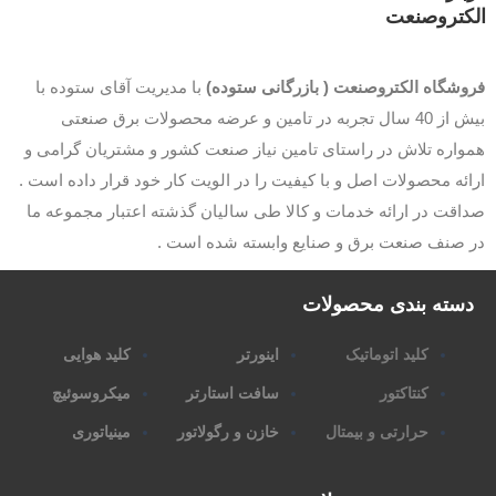
کتروصنعت
وشگاه الکتروصنعت ( بازرگانی ستوده)
با مدیریت آقای ستوده با
بیش از 40 سال تجربه در تامین و عرضه محصولات برق صنعتی
اره تلاش در راستای تامین نیاز صنعت کشور و مشتریان گرامی و
ئه محصولات اصل و با کیفیت را در الویت کار خود قرار داده است .
قت در ارائه خدمات و کالا طی سالیان گذشته اعتبار مجموعه ما
 صنف صنعت برق و صنایع وابسته شده است .
سته بندی محصولات
کلید اتوماتیک
اینورتر
کلید هوایی
کنتاکتور
سافت استارتر
میکروسوئیچ
حرارتی و بیمتال
خازن و رگولاتور
مینیاتوری