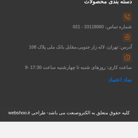
سته بندی محصولات
اره تماس: 33118060 - 021
درس: تهران، لاله زار جنوبی،مقابل بانک ملی پلاک 108
اعت کاری: روزهای شنبه تا چهارشنبه ساعت 17:30 -9
ماد اعتماد
کلیه حقوق متعلق به الکتروصنعت می باشد- طراحی webshoo.ir