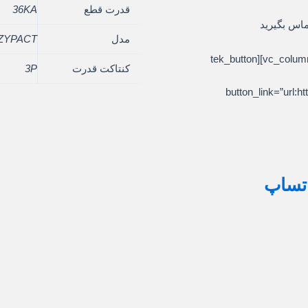
قدرت قطع
36KA
ماس بگیرید
مدل
ZYPACT
[/vc_column_text][/vc_column][/vc_row][vc_row][vc_column][tek_button
کنتاکت قدرت
3P
button_link=”ur
اتساپ