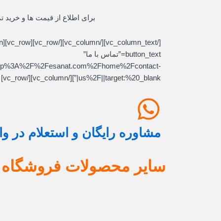
برای اطلاع از قیمت ها و خرید ت
button_text=”تماس با ما”
l:http%3A%2F%2Fesanat.com%2Fhome%2Fcontact-
us%2F||target:%20_blank|”][/vc_column][/vc_row]
مشاوره رایگان و استعلام در و
سایر محصولات فروشگاه