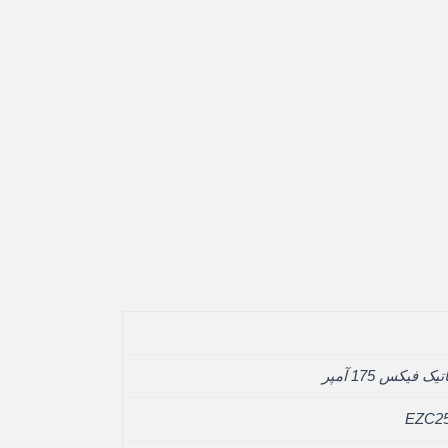
ک فيکس 175 آمپر
EZC2