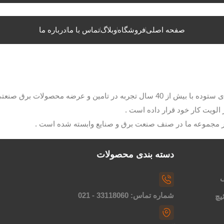
صفحه اصلی
فروشگاه
وبلاگ
تماس با ما
درباره ما
با مدیریت آقای ستوده با بیش از 40 سال تجربه در تامین و عرضه م
الویت کار خود قرار داده است .
ار مجموعه ما در صنف صنعت برق و صنایع وابسته شده است .
دسته بندی محصولات
ی
شماره تماس: 33118060 - 021
یچ