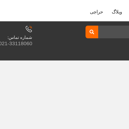
وبلاگ
حراجی
شماره تماس:
021-33118060