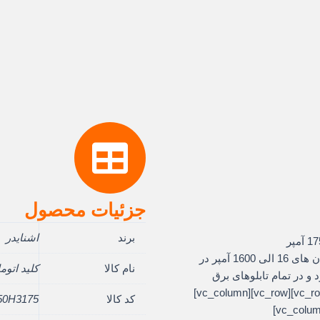
جزئیات محصول
برند
اشنایدر
کلیدهای اتوماتیک اشنایدر در سری های متنوع در جریان های 16 الی 1600 آمپر در
نام کالا
کلید اتوماتی
و در تمام تابلوهای برق
استفاده می شود[/vc_column_text][/vc_column][/vc_row][vc_row][vc_column]
کد کالا
50H3175