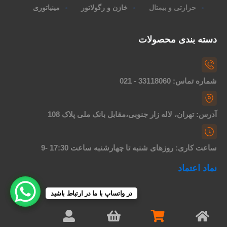
حرارتی و بیمتال
خازن و رگولاتور
مینیاتوری
دسته بندی محصولات
شماره تماس: 33118060 - 021
آدرس: تهران، لاله زار جنوبی،مقابل بانک ملی پلاک 108
ساعت کاری: روزهای شنبه تا چهارشنبه ساعت 17:30 -9
نماد اعتماد
در واتساپ با ما در ارتباط باشید
کلیه حقوق متعلق به الکتروصنعت می باشد- طراحی webshoo.ir