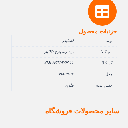
جزئیات محصول
برند
اشنایدر
نام کالا
پرشرسوئيچ 70 بار
کد کالا
XMLA070D2S11
مدل
Nautilus
جنس بدنه
فلزی
سایر محصولات فروشگاه