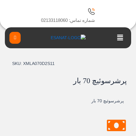
رش
ه
حتوا
شماره تماس: 02133118060
Main
Menu
SKU:
XMLA070D2S11
پرشرسوئيچ 70 بار
پرشرسوئيچ 70 بار