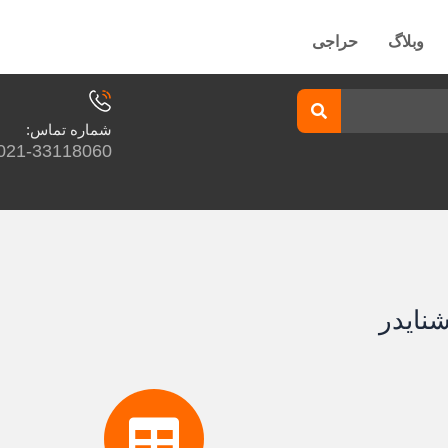
وبلاگ
حراجی
شماره تماس:
021-33118060