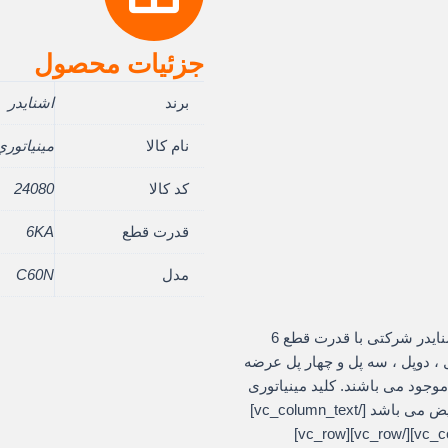
جزئیات محصول
برند
اشنایدر
نام کالا
مينياتوري دوفاز 
کد کالا
24080
قدرت قطع
6KA
مدل
C60N
[vc_row][vc_column][vc_column_text]مینیاتوری اشنایدر شرکتی با قدرت قطع 6
ا 63 آمپر در انواع تک پل ، دوپل ، سه پل و چهار پل عرضه
 گردد . این مینیاتوری ها در دو نوع تیپ C و تیپ B موجود می باشند. کلید مینیاتوری
شرکتی اشنایدر دارای هولوگرام و یکسال گارانتی تعویض می باشد [/vc_column_text]
[/vc_column][/vc_row][vc_row][vc_column][/vc_column][/vc_row][vc_row]