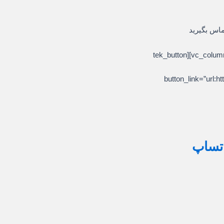
ماس بگیرید
[/vc_column_text][/vc_column][/vc_row][vc_row][vc_column][tek_button
button_link=”ur
اتساپ