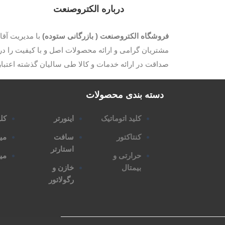
درباره الکتروصنعت
فروشگاه الکتروصنعت ( بازرگانی ستوده)
مشتریان گرامی و ارائه محصولات اصل و با کیفیت را در 
صداقت در ارائه خدمات و کالا طی سالیان گذشته اعتب
دسته بندی محصولات
کلید اتوماتیک
اینورتر
کلی
کنتاکتور
سافت
می
استارتر
حرارتی و
مین
بیمتال
خازن و
رگولاتور