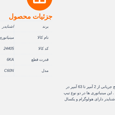
جزئیات محصول
برند
اشنایدر
نام کالا
مينياتوري تکف
کد کالا
24405
قدرت قطع
6KA
مدل
C60N
مینیاتوری اشنایدر شرکتی با قدرت قطع 6 کیلوآمپر رنج جریانی از 2 آمپر تا 63 آمپر در
 این مینیاتوری ها در دو نوع تیپ
تی اشنایدر دارای هولوگرام و یکسال