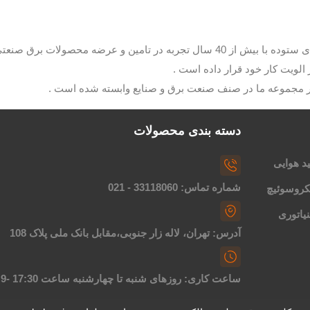
با مدیریت آقای ستوده با بیش از 40 سال تجربه در تامین و عرضه م
الویت کار خود قرار داده است .
ار مجموعه ما در صنف صنعت برق و صنایع وابسته شده است .
دسته بندی محصولات
د هوایی
شماره تماس: 33118060 - 021
کروسوئیچ
یاتوری
آدرس: تهران، لاله زار جنوبی،مقابل بانک ملی پلاک 108
ساعت کاری: روزهای شنبه تا چهارشنبه ساعت 17:30 -9