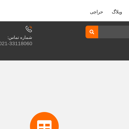
وبلاگ
حراجی
شماره تماس:
021-33118060