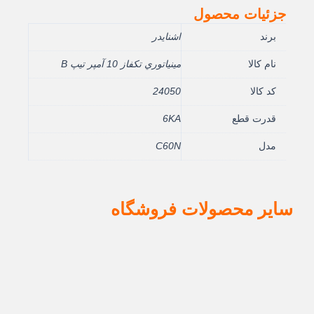
جزئیات محصول
برند
اشنایدر
نام کالا
مينياتوري تکفاز 10 آمپر تيپ B
کد کالا
24050
قدرت قطع
6KA
مدل
C60N
سایر محصولات فروشگاه