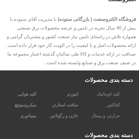
وشگاه الکتروصنعت ( بازرگانی ستوده)
با مدیریت آقای ستوده با
بیش از 40 سال تجربه در تامین و عرضه محصولات برق صنعتی
اره تلاش در راستای تامین نیاز صنعت کشور و مشتریان گرامی و
ئه محصولات اصل و با کیفیت را در الویت کار خود قرار داده است .
قت در ارائه خدمات و کالا طی سالیان گذشته اعتبار مجموعه ما
 صنف صنعت برق و صنایع وابسته شده است .
سته بندی محصولات
کلید اتوماتیک
اینورتر
کلید هوایی
کنتاکتور
سافت استارتر
میکروسوئیچ
حرارتی و بیمتال
خازن و رگولاتور
مینیاتوری
سته بندی محصولات