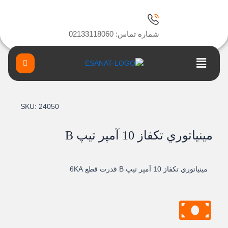
ا
شماره تماس: 02133118060
Main
Menu
SKU:
24050
مينياتوري تکفاز 10 آمپر تيپ B
مينياتوري تکفاز 10 آمپر تيپ B قدرت قطع 6KA