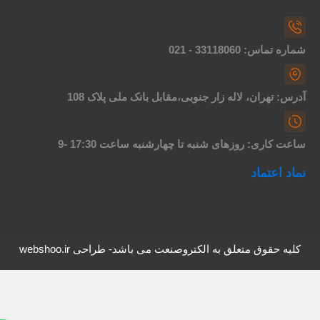
اره تماس: 33118060 - 021
درس: تهران، لاله زار جنوبی،مقابل بانک ملی پلاک 108
اعت کاری: روزهای شنبه تا چهارشنبه ساعت 17:30 -9
ماد اعتماد
کلیه حقوق متعلق به الکتروصنعت می باشد- طراحی webshoo.ir