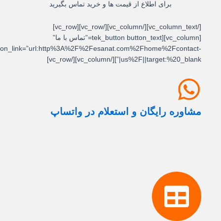
برای اطلاع از قیمت ها و خرید تماس بگیرید
[/vc_column_text][/vc_column][/vc_row][vc_row]
[vc_column][tek_button button_text=”تماس با ما”
button_link=”url:http%3A%2F%2Fesanat.com%2Fhome%2Fcontact-
us%2F||target:%20_blank|”][/vc_column][/vc_row]
مشاوره رایگان و استعلام در واتساپ