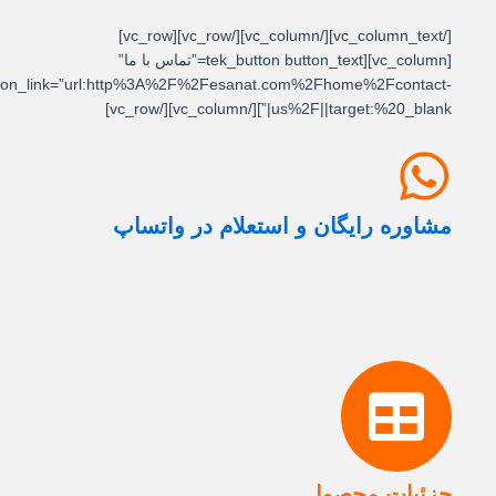
[/vc_column_text][/vc_column][/vc_row][vc_row]
[vc_column][tek_button button_text=”تماس با ما”
button_link=”url:http%3A%2F%2Fesanat.com%2Fhome%2Fcontact-
us%2F||target:%20_blank|”][/vc_column][/vc_row]
مشاوره رایگان و استعلام در واتساپ
جزئیات محصول