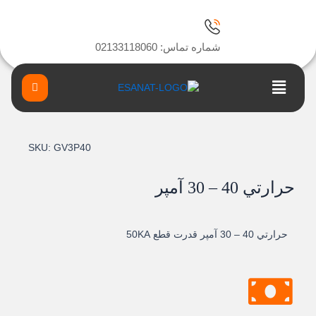
ا
شماره تماس: 02133118060
Main
Menu
SKU:
GV3P40
حرارتي 40 – 30 آمپر
حرارتي 40 – 30 آمپر قدرت قطع 50KA