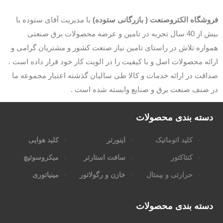
وشگاه الکتروصنعت ( بازرگانی ستوده)
با مدیریت آقای ستوده با
بیش از 40 سال تجربه در تامین و عرضه محصولات برق صنعتی
اره تلاش در راستای تامین نیاز صنعت کشور و مشتریان گرامی و
ئه محصولات اصل و با کیفیت را در الویت کار خود قرار داده است .
قت در ارائه خدمات و کالا طی سالیان گذشته اعتبار مجموعه ما
 صنف صنعت برق و صنایع وابسته شده است .
سته بندی محصولات
کلید اتوماتیک
اینورتر
کلید هوایی
کنتاکتور
سافت استارتر
میکروسوئیچ
حرارتی و بیمتال
خازن و رگولاتور
مینیاتوری
سته بندی محصولات