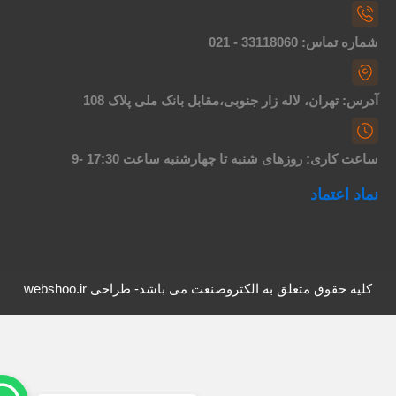
اره تماس: 33118060 - 021
درس: تهران، لاله زار جنوبی،مقابل بانک ملی پلاک 108
اعت کاری: روزهای شنبه تا چهارشنبه ساعت 17:30 -9
ماد اعتماد
کلیه حقوق متعلق به الکتروصنعت می باشد- طراحی webshoo.ir