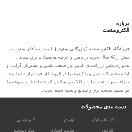
باره
کتروصنعت
وشگاه الکتروصنعت ( بازرگانی ستوده)
با مدیریت آقای ستوده با
بیش از 40 سال تجربه در تامین و عرضه محصولات برق صنعتی
اره تلاش در راستای تامین نیاز صنعت کشور و مشتریان گرامی و
ئه محصولات اصل و با کیفیت را در الویت کار خود قرار داده است .
قت در ارائه خدمات و کالا طی سالیان گذشته اعتبار مجموعه ما
 صنف صنعت برق و صنایع وابسته شده است .
سته بندی محصولات
کلید اتوماتیک
اینورتر
کلید هوایی
کنتاکتور
سافت استارتر
میکروسوئیچ