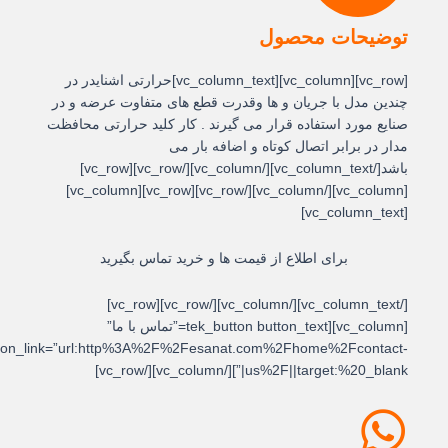
توضیحات محصول
[vc_row][vc_column][vc_column_text]حرارتی اشنایدر در
چندین مدل با جریان و ها وقدرت قطع های متفاوت عرضه و در
صنایع مورد استفاده قرار می گیرند . کار کلید حرارتی محافظت
مدار در برابر اتصال کوتاه و اضافه بار می
باشد[/vc_column_text][/vc_column][/vc_row][vc_row]
[vc_column][/vc_column][/vc_row][vc_row][vc_column]
[vc_column_text]
برای اطلاع از قیمت ها و خرید تماس بگیرید
[/vc_column_text][/vc_column][/vc_row][vc_row]
[vc_column][tek_button button_text=”تماس با ما”
button_link=”url:http%3A%2F%2Fesanat.com%2Fhome%2Fcontact-
us%2F||target:%20_blank|”][/vc_column][/vc_row]