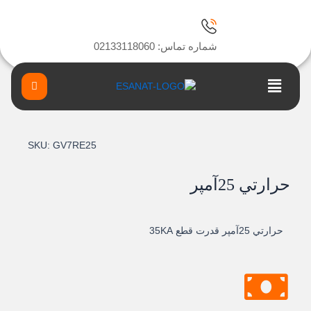
ا
شماره تماس: 02133118060
Main
Menu
SKU:
GV7RE25
حرارتي 25آمپر
حرارتي 25آمپر قدرت قطع 35KA