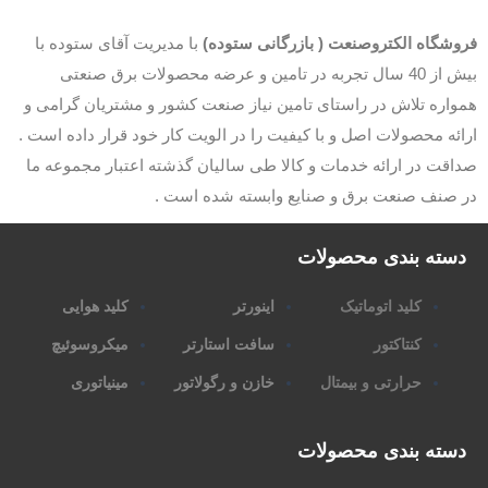
وشگاه الکتروصنعت ( بازرگانی ستوده)
با مدیریت آقای ستوده با
بیش از 40 سال تجربه در تامین و عرضه محصولات برق صنعتی
اره تلاش در راستای تامین نیاز صنعت کشور و مشتریان گرامی و
ئه محصولات اصل و با کیفیت را در الویت کار خود قرار داده است .
قت در ارائه خدمات و کالا طی سالیان گذشته اعتبار مجموعه ما
 صنف صنعت برق و صنایع وابسته شده است .
سته بندی محصولات
کلید اتوماتیک
اینورتر
کلید هوایی
کنتاکتور
سافت استارتر
میکروسوئیچ
حرارتی و بیمتال
خازن و رگولاتور
مینیاتوری
سته بندی محصولات