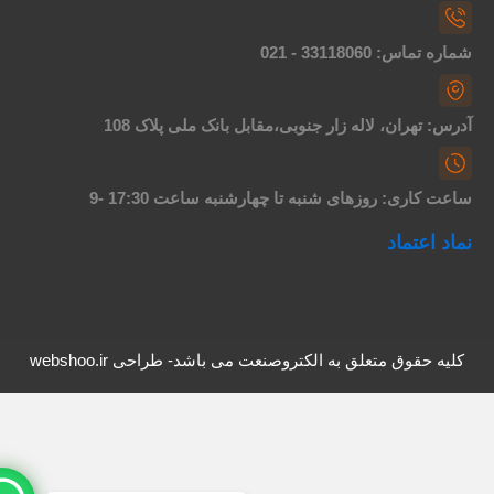
اره تماس: 33118060 - 021
درس: تهران، لاله زار جنوبی،مقابل بانک ملی پلاک 108
اعت کاری: روزهای شنبه تا چهارشنبه ساعت 17:30 -9
ماد اعتماد
کلیه حقوق متعلق به الکتروصنعت می باشد- طراحی webshoo.ir