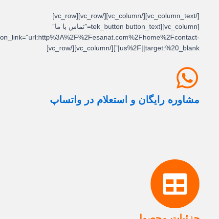
[/vc_column_text][/vc_column][/vc_row][vc_row]
[vc_column][tek_button button_text=”تماس با ما”
button_link=”url:http%3A%2F%2Fesanat.com%2Fhome%2Fcontact-
us%2F||target:%20_blank|”][/vc_column][/vc_row]
مشاوره رایگان و استعلام در واتساپ
جزئیات محصول