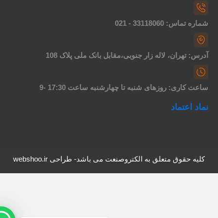
اره تماس: 33118060 - 021
درس: تهران، لاله زار جنوبی،مقابل بانک ملی پلاک 108
اعت کاری: روزهای شنبه تا چهارشنبه ساعت 17:30 -9
ماد اعتماد
کلیه حقوق متعلق به الکتروصنعت می باشد- طراحی webshoo.ir