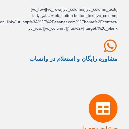
[/vc_column_text][/vc_column][/vc_row][vc_row]
[vc_column][tek_button button_text=”تماس با ما”
button_link=”url:http%3A%2F%2Fesanat.com%2Fhome%2Fcontact-
us%2F||target:%20_blank|”][/vc_column][/vc_row]
مشاوره رایگان و استعلام در واتساپ
جزئیات محصول