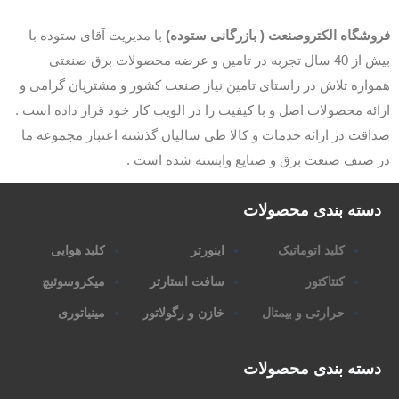
وشگاه الکتروصنعت ( بازرگانی ستوده)
با مدیریت آقای ستوده با
بیش از 40 سال تجربه در تامین و عرضه محصولات برق صنعتی
اره تلاش در راستای تامین نیاز صنعت کشور و مشتریان گرامی و
ئه محصولات اصل و با کیفیت را در الویت کار خود قرار داده است .
قت در ارائه خدمات و کالا طی سالیان گذشته اعتبار مجموعه ما
 صنف صنعت برق و صنایع وابسته شده است .
سته بندی محصولات
کلید اتوماتیک
اینورتر
کلید هوایی
کنتاکتور
سافت استارتر
میکروسوئیچ
حرارتی و بیمتال
خازن و رگولاتور
مینیاتوری
سته بندی محصولات