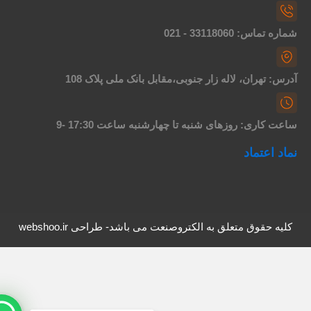
اره تماس: 33118060 - 021
درس: تهران، لاله زار جنوبی،مقابل بانک ملی پلاک 108
اعت کاری: روزهای شنبه تا چهارشنبه ساعت 17:30 -9
ماد اعتماد
کلیه حقوق متعلق به الکتروصنعت می باشد- طراحی webshoo.ir