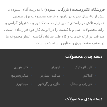
وشگاه الکتروصنعت ( بازرگانی ستوده)
با مدیریت آقای ستوده با
بیش از 40 سال تجربه در تامین و عرضه محصولات برق صنعتی
اره تلاش در راستای تامین نیاز صنعت کشور و مشتریان گرامی و
ئه محصولات اصل و با کیفیت را در الویت کار خود قرار داده است .
قت در ارائه خدمات و کالا طی سالیان گذشته اعتبار مجموعه ما
 صنف صنعت برق و صنایع وابسته شده است .
سته بندی محصولات
کلید اتوماتیک
اینورتر
کلید هوایی
کنتاکتور
سافت استارتر
میکروسوئیچ
حرارتی و بیمتال
خازن و رگولاتور
مینیاتوری
سته بندی محصولات