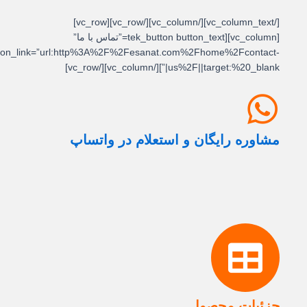
[/vc_column_text][/vc_column][/vc_row][vc_row]
[vc_column][tek_button button_text=”تماس با ما”
button_link=”url:http%3A%2F%2Fesanat.com%2Fhome%2Fcontact-
us%2F||target:%20_blank|”][/vc_column][/vc_row]
مشاوره رایگان و استعلام در واتساپ
جزئیات محصول