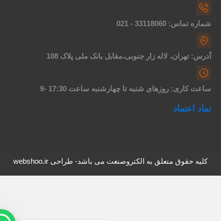
اره تماس: 33118060 - 021
درس: تهران، لاله زار جنوبی،مقابل بانک ملی پلاک 108
اعت کاری: روزهای شنبه تا چهارشنبه ساعت 17:30 -9
ماد اعتماد
کلیه حقوق متعلق به الکتروصنعت می باشد- طراحی webshoo.ir