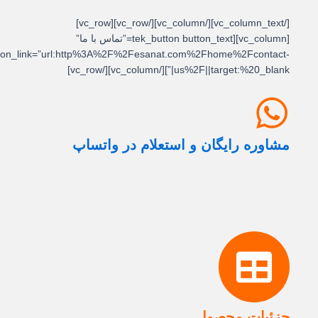
[/vc_column_text][/vc_column][/vc_row][vc_row]
[vc_column][tek_button button_text=”تماس با ما”
button_link=”url:http%3A%2F%2Fesanat.com%2Fhome%2Fcontact-
us%2F||target:%20_blank|”][/vc_column][/vc_row]
مشاوره رایگان و استعلام در واتساپ
جزئیات محصول