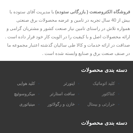
وشگاه الکتروصنعت ( بازرگانی ستوده)
با مدیریت آقای ستوده با
بیش از 40 سال تجربه در تامین و عرضه محصولات برق صنعتی
اره تلاش در راستای تامین نیاز صنعت کشور و مشتریان گرامی و
ئه محصولات اصل و با کیفیت را در الویت کار خود قرار داده است .
قت در ارائه خدمات و کالا طی سالیان گذشته اعتبار مجموعه ما
 صنف صنعت برق و صنایع وابسته شده است .
سته بندی محصولات
کلید اتوماتیک
اینورتر
کلید هوایی
کنتاکتور
سافت استارتر
میکروسوئیچ
حرارتی و بیمتال
خازن و رگولاتور
مینیاتوری
سته بندی محصولات