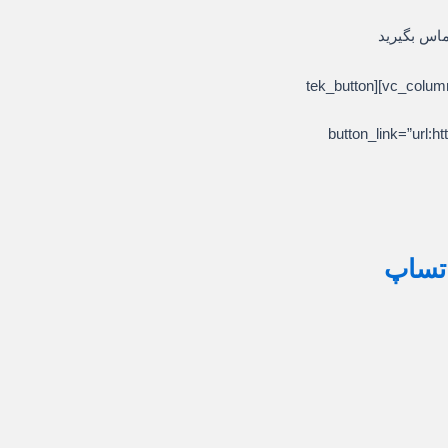
ماس بگیرید
[/vc_column_text][/vc_column][/vc_row][vc_row][vc_column][tek_button
button_link=”ur
اتساپ