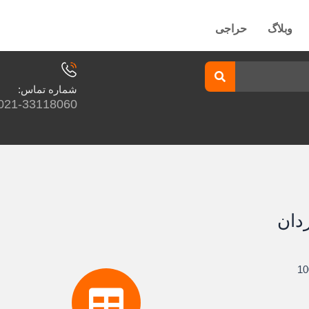
وبلاگ
حراجی
شماره تماس:
021-33118060