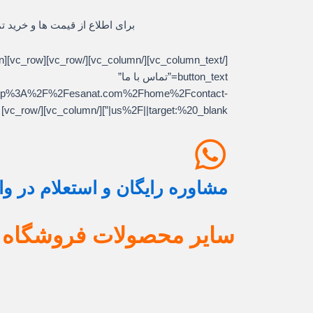
برای اطلاع از قیمت ها و خرید ت
button_text=”تماس با ما”
l:http%3A%2F%2Fesanat.com%2Fhome%2Fcontact-
us%2F||target:%20_blank|”][/vc_column][/vc_row]
مشاوره رایگان و استعلام در و
سایر محصولات فروشگاه