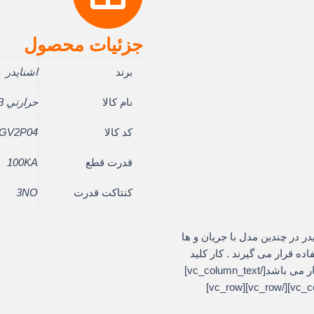
جزئیات محصول
برند
اشنایدر
نام کالا
حرارتي 0.63 – 0.40 آمپردسته گردان
کد کالا
GV2P04
قدرت قطع
100KA
کنتاکت قدرت
3NO
vc_row][vc_]حرارتی اشنایدر در چندین مدل با جریان و ها
ه قرار می گیرند . کار کلید
حرارتی محافظت مدار در برابر اتصال کوتاه و اضافه بار می باشد[/vc_column_text]
[/vc_column][/vc_row][vc_row][vc_column][/vc_column][/vc_row][vc_row]