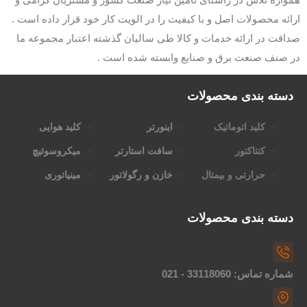
ارائه محصولات اصل و با کیفیت را در الویت کار خود قرار داده است .
صداقت در ارائه خدمات و کالا طی سالیان گذشته اعتبار مجموعه ما
در صنف صنعت برق و صنایع وابسته شده است .
دسته بندی محصولات
کلید اتوماتیک
اینورتر
کلید هوایی
کنتاکتور
سافت استارتر
میکروسوئیچ
حرارتی و بیمتال
خازن و رگولاتور
مینیاتوری
دسته بندی محصولات
شماره تماس: 33118060 - 021