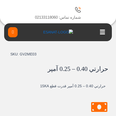
رش
ه
حتوا
شماره تماس: 02133118060
Main
Menu
SKU:
GV2ME03
حرارتي 0.40 – 0.25 آمپر
حرارتي 0.40 – 0.25 آمپر قدرت قطع 15KA