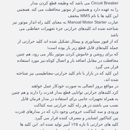
Circuit Breaker می باشد که وظیفه قطع کردن مدار
را به عهده دارد و همچنین از موتور محافظت می کند. همچنین
این کلید ها با نام MMS مخفف
عبارت Manual Motor Starter به معنای کلید راه انداز موتور نیز
شناخته شده اند.کلید‌های حرارتی جزء تجهیزات حفاظتی می
باشد
که از فیوز مینیاتوری و بیمتال تشکیل شده اند.کلید حرارتی از
جمله کلیدهای قابل قطع زیر بار بوده است؛
که برای روشن و خاموش کردن موتور بکار می رود، هم چنین
محافظت در مقابل اضافه بار و اتصال کوتاه،نیز مورد استفاده
قرار می گیرد.
این کلید که در بازار با نام کلید حرارتی-مغناطیسی نیز شناخته
شده اند،
در مواقع بروز اتصالی به صورت خودکار عمل خواهند
کرد.کلیدهای حرارتی توانایی قطع مدار قدرت را دارند و هم چنین
به همراه تجهیزات جانبی برای استفاده در مدار فرمان قابل
نصب می باشند.در هر رله کلید حرارتی سه کنتاکت
ورودی و سه کنتاکنت خروجی وجود دارد که در مدارهای قدرت
بین کنتاکتور اشنایدر و مصرف کننده قرار می گیرد.
کلید های حرارتی تا بازه ۱۲۵ آمپر تولید شده اند. این کلید ها