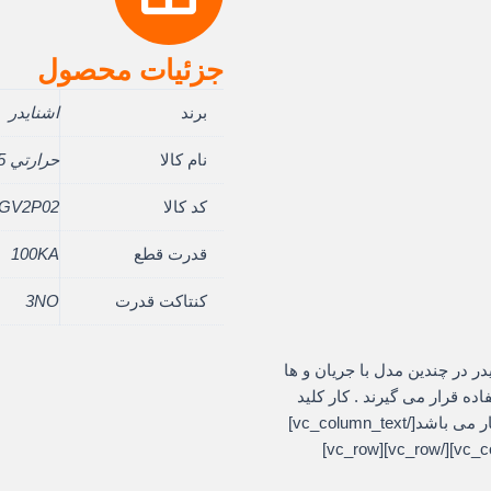
جزئیات محصول
برند
اشنایدر
نام کالا
حرارتي 0.25 – 0.16 آمپردسته گردان
کد کالا
GV2P02
قدرت قطع
100KA
کنتاکت قدرت
3NO
vc_row][vc_]حرارتی اشنایدر در چندین مدل با جریان و ها
ه قرار می گیرند . کار کلید
حرارتی محافظت مدار در برابر اتصال کوتاه و اضافه بار می باشد[/vc_column_text]
[/vc_column][/vc_row][vc_row][vc_column][/vc_column][/vc_row][vc_row]