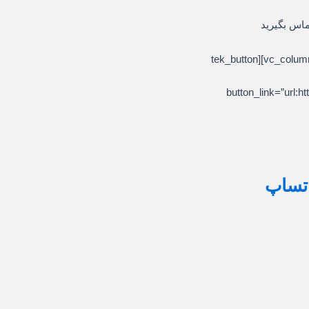
ماس بگیرید
[/vc_column_text][/vc_column][/vc_row][vc_row][vc_column][tek_button
button_link=”ur
اتساپ