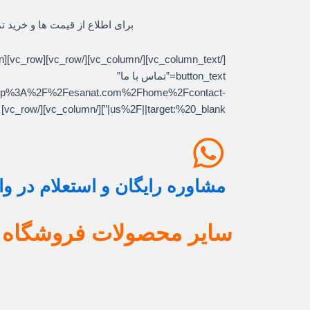
برای اطلاع از قیمت ها و خرید ت
button_text=”تماس با ما”
l:http%3A%2F%2Fesanat.com%2Fhome%2Fcontact-
us%2F||target:%20_blank|”][/vc_column][/vc_row]
مشاوره رایگان و استعلام در و
سایر محصولات فروشگاه