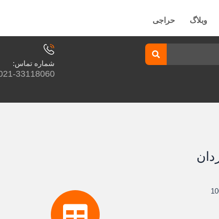
وبلاگ
حراجی
شماره تماس:
021-33118060