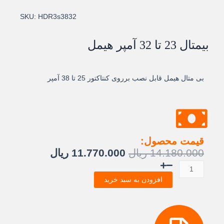
SKU:
HDR3s3832
بیمتال 23 تا 32 آمپر هیمل
بی متال هیمل قابل نصب برروی کنتاکتور 25 تا 38 آمپر
قیمت محصول:
قیمت
قیمت
14.180.000
ریال
11.770.000
ریال
اصلی:
فعلی:
بیمتال
14.180.000 ریال
11.770.000 ریال
23
افزودن به سبد خرید
بود.
تا
32
آمپر
هیمل