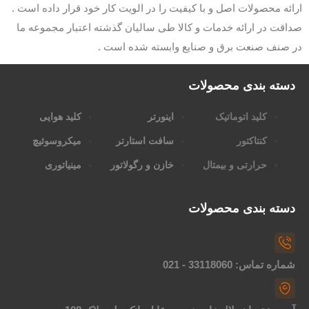
ارائه محصولات اصل و با کیفیت را در الویت کار خود قرار داده است .
صداقت در ارائه خدمات و کالا طی سالیان گذشته اعتبار مجموعه ما
در صنف صنعت برق و صنایع وابسته شده است .
دسته بندی محصولات
کلید اتوماتیک
اینورتر
کلید هوایی
کنتاکتور
سافت استارتر
میکروسوئیچ
حرارتی و بیمتال
خازن و رگولاتور
مینیاتوری
دسته بندی محصولات
شماره تماس: 33118060 - 021