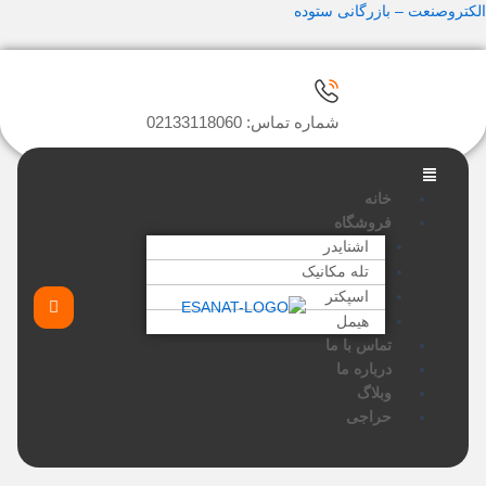
رش
الکتروصنعت – بازرگانی ستوده
ه
حتوا
شماره تماس: 02133118060
Main
Menu
خانه
فروشگاه
اشنایدر
تله مکانیک
اسپکتر
هیمل
تماس با ما
درباره ما
وبلاگ
حراجی