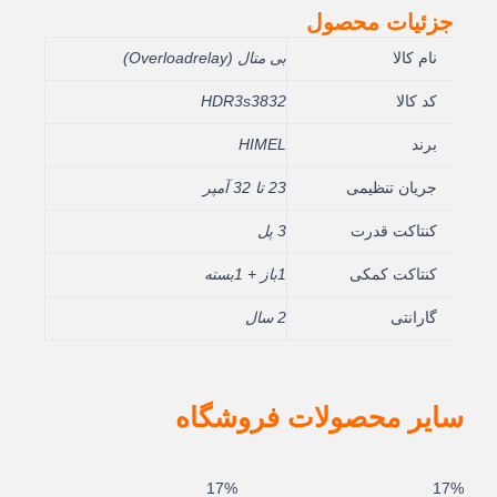
جزئیات محصول
نام کالا
بی متال (Overloadrelay)
کد کالا
HDR3s3832
برند
HIMEL
جریان تنظیمی
23 تا 32 آمپر
کنتاکت قدرت
3 پل
کنتاکت کمکی
1باز + 1بسته
گارانتی
2 سال
سایر محصولات فروشگاه
قیمت
قیمت
قیمت
قیمت
17%
17%