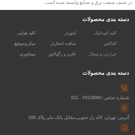
در صنف صنعت برق و صنایع وابسته شده است .
دسته بندی محصولات
کلید اتوماتیک
اینورتر
کلید هوایی
کنتاکتور
سافت استارتر
میکروسوئیچ
حرارتی و بیمتال
خازن و رگولاتور
مینیاتوری
دسته بندی محصولات
شماره تماس: 33118060 - 021
آدرس: تهران، لاله زار جنوبی،مقابل بانک ملی پلاک 108