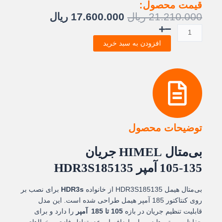
قیمت محصول:
قیمت
قیمت
21.210.000
ریال
17.600.000
ریال
اصلی:
فعلی:
بیمتال
21.210.000 ریال
17.600.000 ریال
105
افزودن به سبد خرید
بود.
تا
135
آمپر
هیمل
عدد
توضیحات محصول
بی‌متال HIMEL جریان
135‑105 آمپر HDR3S185135
بی‌متال هیمل HDR3S185135 از خانواده
HDR3s
برای نصب بر
روی کنتاکتور 185 آمپر هیمل طراحی شده است. این مدل
قابلیت تنظیم جریان در بازه
105 تا 185 آمپر
را دارد و برای