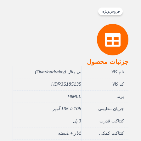
فروش‌ویژه!
جزئیات محصول
نام کالا
بی متال (Overloadrelay)
کد کالا
HDR3S185135
برند
HIMEL
جریان تنظیمی
105 تا 135 آمپر
کنتاکت قدرت
3 پل
کنتاکت کمکی
1باز + 1بسته