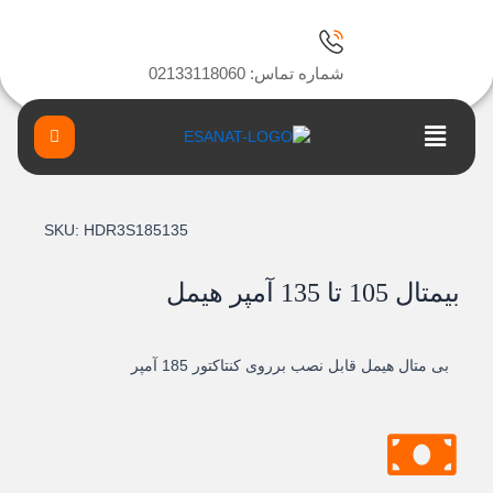
رش
ه
حتوا
شماره تماس: 02133118060
Main
Menu
SKU:
HDR3S185135
بیمتال 105 تا 135 آمپر هیمل
بی متال هیمل قابل نصب برروی کنتاکتور 185 آمپر