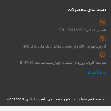
سته بندی محصولات
اره تماس: 33118060 - 021
درس: تهران، لاله زار جنوبی،مقابل بانک ملی پلاک 108
اعت کاری: روزهای شنبه تا چهارشنبه ساعت 17:30 -9
ماد اعتماد
کلیه حقوق متعلق به الکتروصنعت می باشد- طراحی webshoo.ir