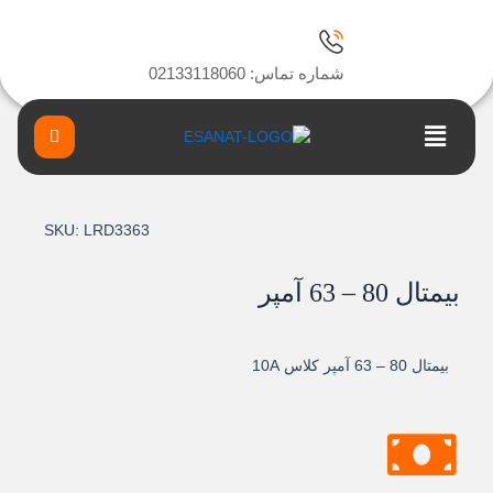
ا
شماره تماس: 02133118060
Main
Menu
SKU:
LRD3363
بيمتال 80 – 63 آمپر
بيمتال 80 – 63 آمپر کلاس 10A