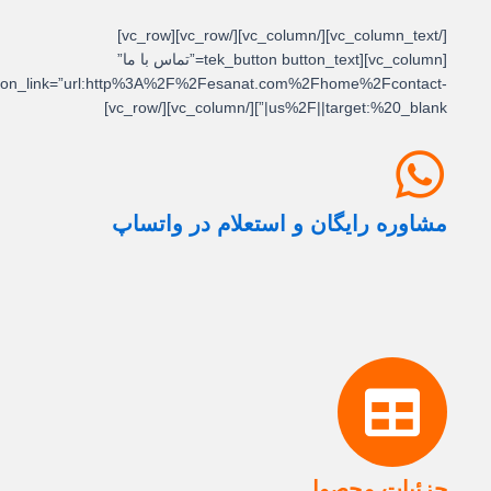
[/vc_column_text][/vc_column][/vc_row][vc_row]
[vc_column][tek_button button_text=”تماس با ما”
button_link=”url:http%3A%2F%2Fesanat.com%2Fhome%2Fcontact-
us%2F||target:%20_blank|”][/vc_column][/vc_row]
مشاوره رایگان و استعلام در واتساپ
جزئیات محصول