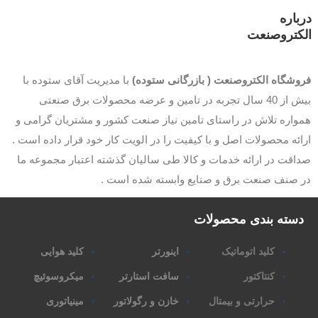
باره
کتروصنعت
وشگاه الکتروصنعت ( بازرگانی ستوده)
با مدیریت آقای ستوده با
بیش از 40 سال تجربه در تامین و عرضه محصولات برق صنعتی
اره تلاش در راستای تامین نیاز صنعت کشور و مشتریان گرامی و
ئه محصولات اصل و با کیفیت را در الویت کار خود قرار داده است .
قت در ارائه خدمات و کالا طی سالیان گذشته اعتبار مجموعه ما
 صنف صنعت برق و صنایع وابسته شده است .
سته بندی محصولات
کلید اتوماتیک
اینورتر
کلید هوایی
کنتاکتور
سافت استارتر
میکروسوئیچ
حرارتی و بیمتال
خازن و رگولاتور
مینیاتوری