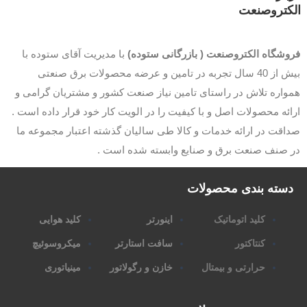
کتروصنعت
وشگاه الکتروصنعت ( بازرگانی ستوده)
با مدیریت آقای ستوده با
بیش از 40 سال تجربه در تامین و عرضه محصولات برق صنعتی
اره تلاش در راستای تامین نیاز صنعت کشور و مشتریان گرامی و
ئه محصولات اصل و با کیفیت را در الویت کار خود قرار داده است .
قت در ارائه خدمات و کالا طی سالیان گذشته اعتبار مجموعه ما
 صنف صنعت برق و صنایع وابسته شده است .
سته بندی محصولات
کلید اتوماتیک
اینورتر
کلید هوایی
کنتاکتور
سافت استارتر
میکروسوئیچ
حرارتی و بیمتال
خازن و رگولاتور
مینیاتوری