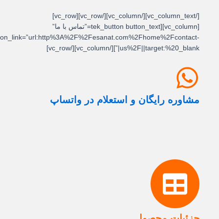
[/vc_column_text][/vc_column][/vc_row][vc_row]
[vc_column][tek_button button_text=”تماس با ما”
button_link=”url:http%3A%2F%2Fesanat.com%2Fhome%2Fcontact-
us%2F||target:%20_blank|”][/vc_column][/vc_row]
مشاوره رایگان و استعلام در واتساپ
جزئیات محصول