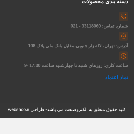
سته بندی محصولات
اره تماس: 33118060 - 021
درس: تهران، لاله زار جنوبی،مقابل بانک ملی پلاک 108
اعت کاری: روزهای شنبه تا چهارشنبه ساعت 17:30 -9
ماد اعتماد
کلیه حقوق متعلق به الکتروصنعت می باشد- طراحی webshoo.ir