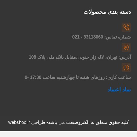
سته بندی محصولات
اره تماس: 33118060 - 021
درس: تهران، لاله زار جنوبی،مقابل بانک ملی پلاک 108
اعت کاری: روزهای شنبه تا چهارشنبه ساعت 17:30 -9
ماد اعتماد
کلیه حقوق متعلق به الکتروصنعت می باشد- طراحی webshoo.ir