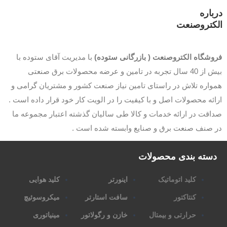
باره
کتروصنعت
وشگاه الکتروصنعت ( بازرگانی ستوده)
با مدیریت آقای ستوده با
بیش از 40 سال تجربه در تامین و عرضه محصولات برق صنعتی
اره تلاش در راستای تامین نیاز صنعت کشور و مشتریان گرامی و
ئه محصولات اصل و با کیفیت را در الویت کار خود قرار داده است .
قت در ارائه خدمات و کالا طی سالیان گذشته اعتبار مجموعه ما
 صنف صنعت برق و صنایع وابسته شده است .
سته بندی محصولات
کلید اتوماتیک
اینورتر
کلید هوایی
کنتاکتور
سافت استارتر
میکروسوئیچ
حرارتی و بیمتال
خازن و رگولاتور
مینیاتوری