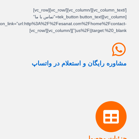
[/vc_column_text][/vc_column][/vc_row][vc_row]
[vc_column][tek_button button_text=”تماس با ما”
button_link=”url:http%3A%2F%2Fesanat.com%2Fhome%2Fcontact-
us%2F||target:%20_blank|”][/vc_column][/vc_row]
مشاوره رایگان و استعلام در واتساپ
جزئیات محصول