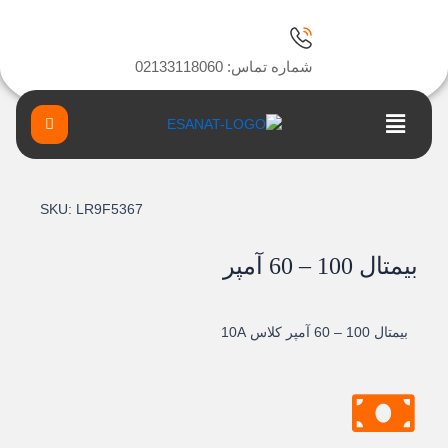
ا
شماره تماس: 02133118060
Main
Menu
SKU:
LR9F5367
بيمتال 100 – 60 آمپر
بيمتال 100 – 60 آمپر کلاس 10A