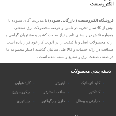
کتروصنعت
وشگاه الکتروصنعت ( بازرگانی ستوده)
با مدیریت آقای ستوده با
بیش از 40 سال تجربه در تامین و عرضه محصولات برق صنعتی
اره تلاش در راستای تامین نیاز صنعت کشور و مشتریان گرامی و
ئه محصولات اصل و با کیفیت را در الویت کار خود قرار داده است .
قت در ارائه خدمات و کالا طی سالیان گذشته اعتبار مجموعه ما
 صنف صنعت برق و صنایع وابسته شده است .
سته بندی محصولات
کلید اتوماتیک
اینورتر
کلید هوایی
کنتاکتور
سافت استارتر
میکروسوئیچ
حرارتی و بیمتال
خازن و رگولاتور
مینیاتوری