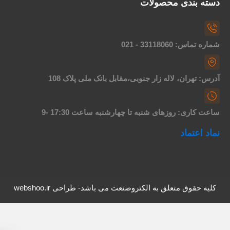
سته بندی محصولات
اره تماس: 33118060 - 021
درس: تهران، لاله زار جنوبی،مقابل بانک ملی پلاک 108
اعت کاری: روزهای شنبه تا چهارشنبه ساعت 17:30 -9
ماد اعتماد
کلیه حقوق متعلق به الکتروصنعت می باشد- طراحی webshoo.ir