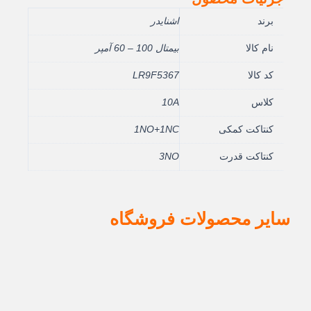
برند
اشنایدر
نام کالا
بيمتال 100 – 60 آمپر
کد کالا
LR9F5367
کلاس
10A
کنتاکت کمکی
1NO+1NC
کنتاکت قدرت
3NO
سایر محصولات فروشگاه