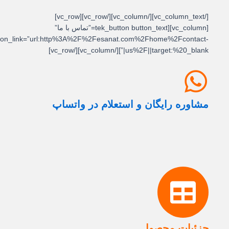
[/vc_column_text][/vc_column][/vc_row][vc_row]
[vc_column][tek_button button_text=”تماس با ما”
button_link=”url:http%3A%2F%2Fesanat.com%2Fhome%2Fcontact-
us%2F||target:%20_blank|”][/vc_column][/vc_row]
مشاوره رایگان و استعلام در واتساپ
جزئیات محصول