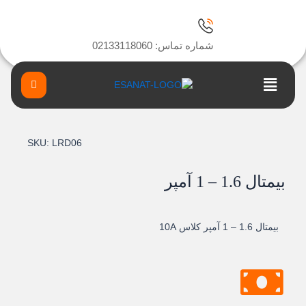
رش
ه
حتوا
شماره تماس: 02133118060
Main
Menu
SKU:
LRD06
بيمتال 1.6 – 1 آمپر
بيمتال 1.6 – 1 آمپر کلاس 10A