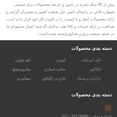
بیش از 40 سال تجربه در تامین و عرضه محصولات برق صنعتی
همواره تلاش در راستای تامین نیاز صنعت کشور و مشتریان گرامی و
ارائه محصولات اصل و با کیفیت را در الویت کار خود قرار داده است .
صداقت در ارائه خدمات و کالا طی سالیان گذشته اعتبار مجموعه ما
در صنف صنعت برق و صنایع وابسته شده است .
دسته بندی محصولات
کلید اتوماتیک
اینورتر
کلید هوایی
کنتاکتور
سافت استارتر
میکروسوئیچ
حرارتی و بیمتال
خازن و رگولاتور
مینیاتوری
دسته بندی محصولات
شماره تماس: 33118060 - 021