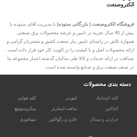
کتروصنعت
وشگاه الکتروصنعت ( بازرگانی ستوده)
با مدیریت آقای ستوده با
بیش از 40 سال تجربه در تامین و عرضه محصولات برق صنعتی
اره تلاش در راستای تامین نیاز صنعت کشور و مشتریان گرامی و
ئه محصولات اصل و با کیفیت را در الویت کار خود قرار داده است .
قت در ارائه خدمات و کالا طی سالیان گذشته اعتبار مجموعه ما
 صنف صنعت برق و صنایع وابسته شده است .
سته بندی محصولات
کلید اتوماتیک
اینورتر
کلید هوایی
کنتاکتور
سافت استارتر
میکروسوئیچ
حرارتی و بیمتال
خازن و رگولاتور
مینیاتوری