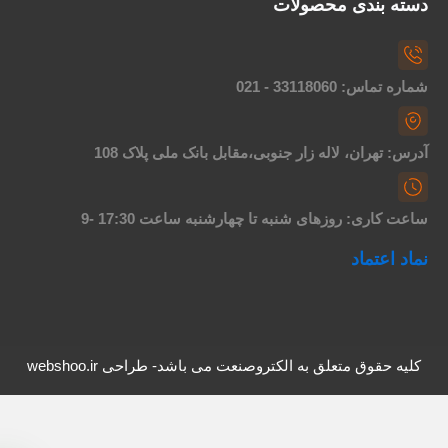
سته بندی محصولات
اره تماس: 33118060 - 021
درس: تهران، لاله زار جنوبی،مقابل بانک ملی پلاک 108
اعت کاری: روزهای شنبه تا چهارشنبه ساعت 17:30 -9
ماد اعتماد
کلیه حقوق متعلق به الکتروصنعت می باشد- طراحی webshoo.ir