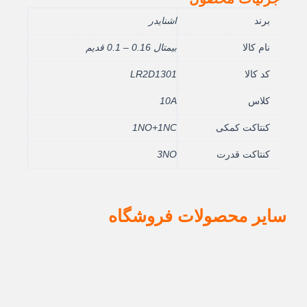
برند
اشنایدر
نام کالا
بيمتال 0.16 – 0.1 قديم
کد کالا
LR2D1301
کلاس
10A
کنتاکت کمکی
1NO+1NC
کنتاکت قدرت
3NO
سایر محصولات فروشگاه