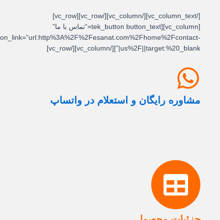
[/vc_column_text][/vc_column][/vc_row][vc_row]
[vc_column][tek_button button_text=”تماس با ما”
button_link=”url:http%3A%2F%2Fesanat.com%2Fhome%2Fcontact-
us%2F||target:%20_blank|”][/vc_column][/vc_row]
مشاوره رایگان و استعلام در واتساپ
جزئیات محصول