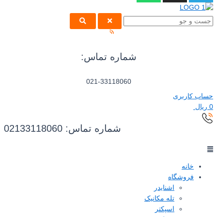
شماره تماس:
021-33118060
اربری
شماره تماس: 02133118060
خانه
فروشگاه
اشنایدر
تله مکانیک
اسپکتر