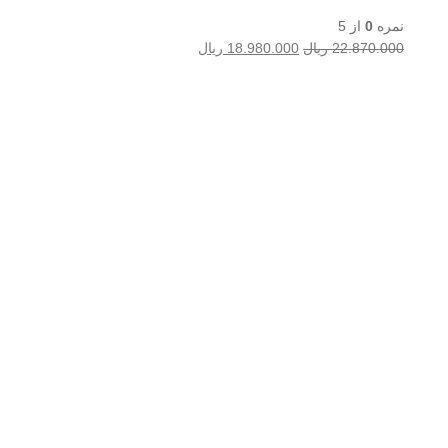
مره
0
از 5
افزودن به سبد خرید
22.870.00
ریال
18.980.000
ریال