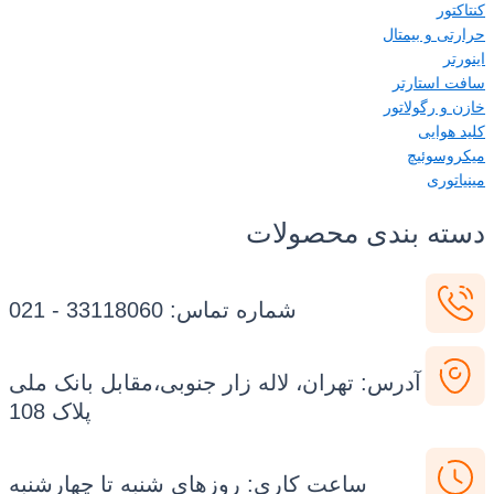
ر
و بیمتال
ستارتر
رگولاتور
ایی
وئیچ
ری
ه بندی محصولات
شماره تماس: 33118060 - 021
آدرس: تهران، لاله زار جنوبی،مقابل بانک ملی
پلاک 108
ساعت کاری: روزهای شنبه تا چهارشنبه