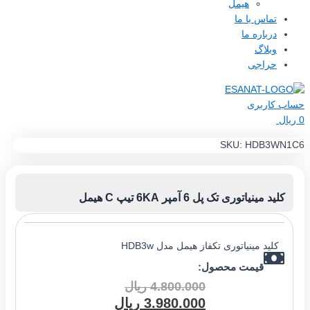
هیمل
تماس با ما
درباره ما
وبلاگ
حراجی
اربری
SKU:
HDB3W
 مینیاتوری تک پل 6 آمپر 6KA تیپ C هیمل
لید مینیاتوری تکفاز هیمل مدل HDB3w
قیمت محصول:
4.800.000
ریال
3.980.000
ریال