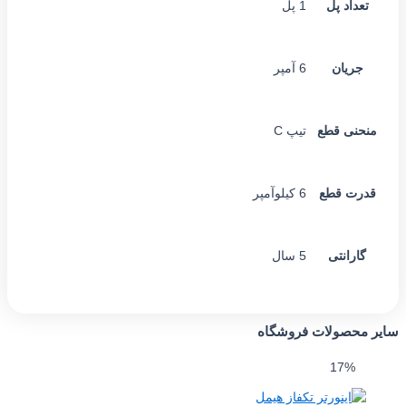
عداد پل
1 پل
جریان
6 آمپر
حنی قطع
تیپ C
رت قطع
6 کیلوآمپر
ارانتی
5 سال
محصولات فروشگاه
17%