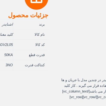
جزئیات محصول
برند
اشنایدر
نام کالا
کليد مغناطي
کد کالا
GV2L05
قدرت قطع
50KA
کنتاکت قدرت
3NO
vc_row][vc_]حرارتی اشنایدر در چندین مدل با جریان و ها
ه قرار می گیرند . کار کلید
حرارتی محافظت مدار در برابر اتصال کوتاه و اضافه بار می باشد[/vc_column_text]
[/vc_column][/vc_row][vc_row][vc_column][/vc_column][/vc_row][vc_row]