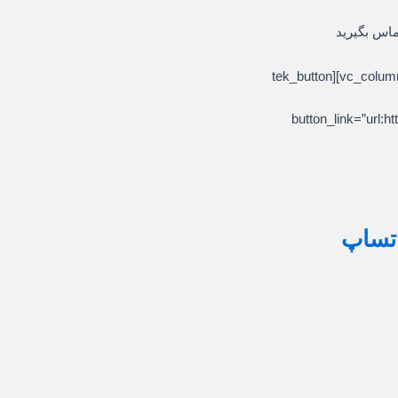
ماس بگیرید
[/vc_column_text][/vc_column][/vc_row][vc_row][vc_column][tek_button
button_link=”ur
اتساپ