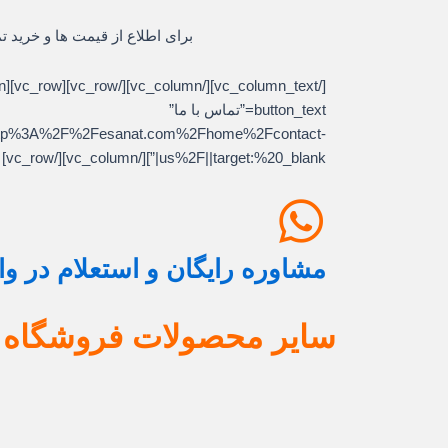
برای اطلاع از قیمت ها و خرید ت
button_text=”تماس با ما”
l:http%3A%2F%2Fesanat.com%2Fhome%2Fcontact-
us%2F||target:%20_blank|”][/vc_column][/vc_row]
مشاوره رایگان و استعلام در و
سایر محصولات فروشگاه