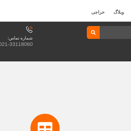
وبلاگ
حراجی
شماره تماس:
021-33118060