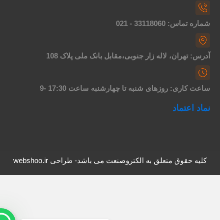
اره تماس: 33118060 - 021
درس: تهران، لاله زار جنوبی،مقابل بانک ملی پلاک 108
اعت کاری: روزهای شنبه تا چهارشنبه ساعت 17:30 -9
ماد اعتماد
کلیه حقوق متعلق به الکتروصنعت می باشد- طراحی webshoo.ir