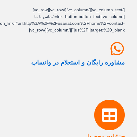
[/vc_column_text][/vc_column][/vc_row][vc_row]
[vc_column][tek_button button_text=”تماس با ما”
button_link=”url:http%3A%2F%2Fesanat.com%2Fhome%2Fcontact-
us%2F||target:%20_blank|”][/vc_column][/vc_row]
مشاوره رایگان و استعلام در واتساپ
جزئیات محصول