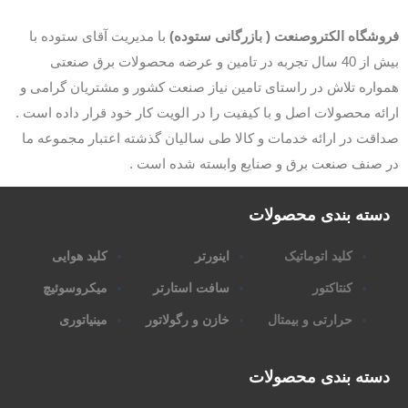
وشگاه الکتروصنعت ( بازرگانی ستوده)
با مدیریت آقای ستوده با
بیش از 40 سال تجربه در تامین و عرضه محصولات برق صنعتی
اره تلاش در راستای تامین نیاز صنعت کشور و مشتریان گرامی و
ئه محصولات اصل و با کیفیت را در الویت کار خود قرار داده است .
قت در ارائه خدمات و کالا طی سالیان گذشته اعتبار مجموعه ما
 صنف صنعت برق و صنایع وابسته شده است .
سته بندی محصولات
کلید اتوماتیک
اینورتر
کلید هوایی
کنتاکتور
سافت استارتر
میکروسوئیچ
حرارتی و بیمتال
خازن و رگولاتور
مینیاتوری
سته بندی محصولات